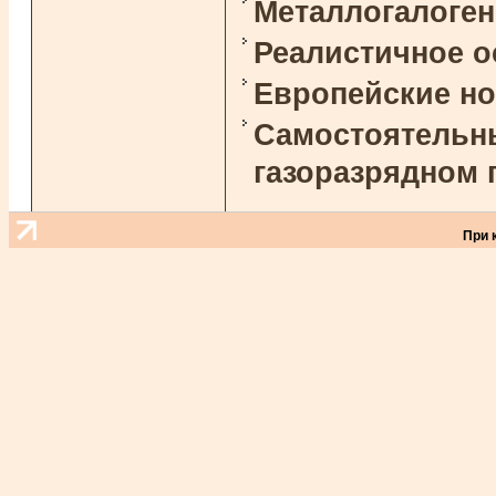
Металлогалоге
Реалистичное 
Европейские н
Самостоятельны
газоразрядном 
При 