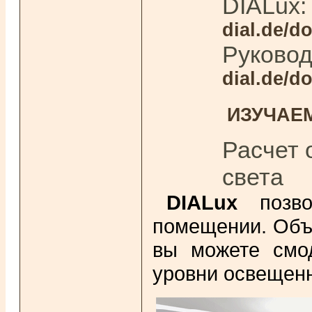
DIALux:
dial.de/d
Руковод
dial.de/
ИЗУЧАЕМ
Расчет 
света
DIALux
позво
помещении. Объе
вы можете смод
уровни освещенн