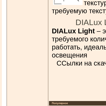
текст
требуемую текст
DIALux 
DIALux Light
– э
требуемого коли
работать, идеал
освещения
ССылки на скач
Популярное