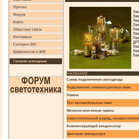
Прочее
Лам
Форум
Лам
Лам
Книги
Лам
Лам
Обратная связь
Лам
Интервью
Лам
ДРТ
Галерея ЭЮ
Лам
Лам
Кривоносов в ЖЖ
Лам
Галерея освещения
НАЗВАНИЕ
Схема подключения светодиода
Подключение люминесцентных ламп
Лампы
Тест автомобильных ламп
Металлогалогенные лампы
Самостоятельный разряд, несамостоятел
Компенсирующий конденсатор
Цветовая температура