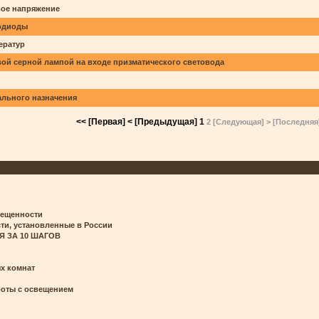
вое напряжение
одиоды
ератур
ой серной лампой на входе призматического световода
иального назначения
<< [Первая]
< [Предыдущая]
1
2
[Следующая] >
[Последняя]
вещенности
, установленные в России
Я ЗА 10 ШАГОВ
х комнат
боты с освещением