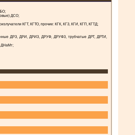
БО;
товые) ДСО;
лучатели КГТ, КГТО, прочие: КГК, КГЗ, КГИ, КГП, КГТД;
нные ДРЗ, ДРИ, ДРИЗ, ДРУФ, ДРУФЗ, трубчатые ДРТ, ДРТИ,
 ДНаМт;