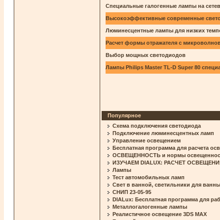
Специальные галогенные лампы на сете
Высокоэффективные современные свет
Люминесцентные лампы для низких темп
Расчет формы отражателя с микроволнов
Выбор мощных светодиодов
Лампы Philips Master TL-D Super 80 спец
Популярное
Схема подключения светодиода
Подключение люминесцентных ламп
Управление освещением
Бесплатная программа для расчета ос
ОСВЕЩЕННОСТЬ и нормы освещенности
ИЗУЧАЕМ DIALUX: РАСЧЕТ ОСВЕЩЕНИ
Лампы
Тест автомобильных ламп
Свет в ванной, светильники для ванны
СНИП 23-05-95
DIALux: Бесплатная программа для ра
Металлогалогенные лампы
Реалистичное освещение 3DS MAX