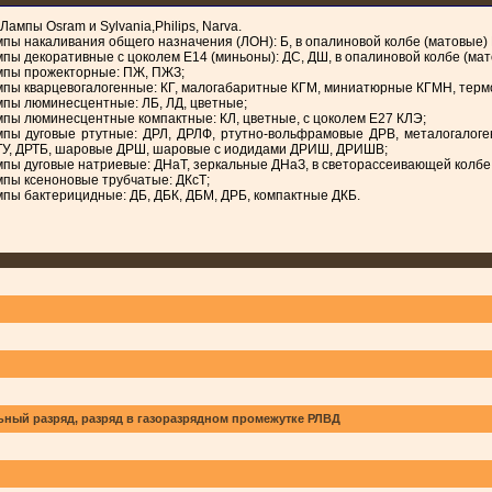
Лампы Osram и Sylvania,Philips, Narva.
пы накаливания общего назначения (ЛОН): Б, в опалиновой колбе (матовые) 
пы декоративные с цоколем Е14 (миньоны): ДС, ДШ, в опалиновой колбе (ма
пы прожекторные: ПЖ, ПЖЗ;
пы кварцевогалогенные: КГ, малогабаритные КГМ, миниатюрные КГМН, термоиз
пы люминесцентные: ЛБ, ЛД, цветные;
пы люминесцентные компактные: КЛ, цветные, с цоколем Е27 КЛЭ;
пы дуговые ртутные: ДРЛ, ДРЛФ, ртутно-вольфрамовые ДРВ, металогалоге
У, ДРТБ, шаровые ДРШ, шаровые с иодидами ДРИШ, ДРИШВ;
пы дуговые натриевые: ДНаТ, зеркальные ДНаЗ, в светорассеивающей колбе
пы ксеноновые трубчатые: ДКсТ;
пы бактерицидные: ДБ, ДБК, ДБМ, ДРБ, компактные ДКБ.
ьный разряд, разряд в газоразрядном промежутке РЛВД