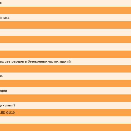
я
птика
ых световодов в безоконных частях зданий
ia
одов
щих ламп?
LED GU10