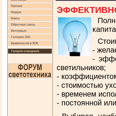
ЭФФЕКТИВН
Прочее
Форум
Полн
Книги
Обратная связь
капита
Интервью
Галерея ЭЮ
Стои
Кривоносов в ЖЖ
- жел
Галерея освещения
- эфф
светильников;
- коэффициенто
- стоимостью ух
- временем испо
- постоянной ил