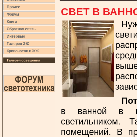
СВЕТ В ВАНН
Прочее
Форум
Нуж
Книги
Обратная связь
свет
Интервью
расп
Галерея ЭЮ
Кривоносов в ЖЖ
сред
Галерея освещения
выше
расп
зави
Пот
в ванной в не
светильником. 
помещений. В пр