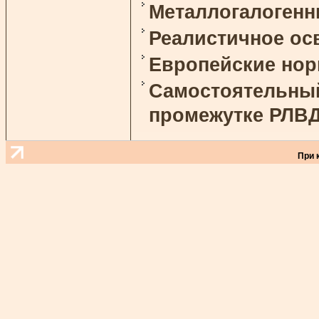
Металлогалоген
Реалистичное ос
Европейские но
Самостоятельный
промежутке РЛВ
При 