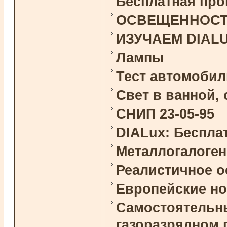
Бесплатная про
ОСВЕЩЕННОСТЬ 
ИЗУЧАЕМ DIAL
Лампы
Тест автомоби
Свет в ванной,
СНИП 23-05-95
DIALux: Беспла
Металлогалоге
Реалистичное 
Европейские н
Самостоятельны
газоразрядном 