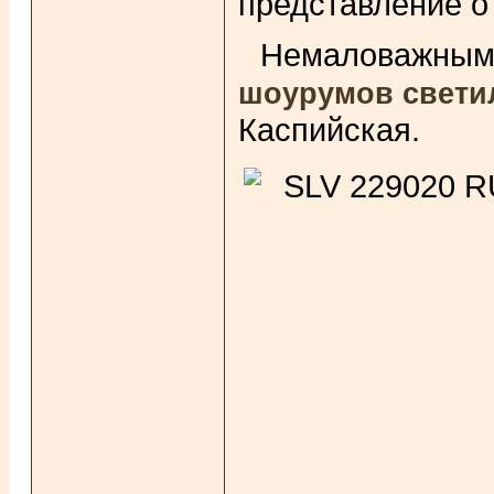
представление о
Немаловажны
шоурумов свети
Каспийская.