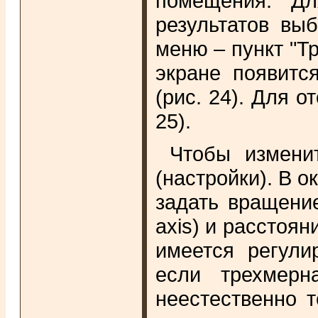
помещения. Д
результатов вы
меню – пункт "Тр
экране появитс
(рис. 24). Для 
25).
Чтобы изменит
(настройки). В о
задать вращение
axis) и расстоян
имеется регули
если трехмерн
неестественно 