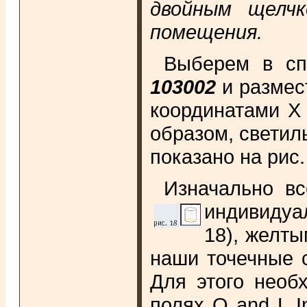
двойным щелч
помещения.
Выберем в сп
103002
и размест
координатами X 
образом, светил
показано на рис.
Изначально вс
индивидуа
18), желт
наши точечные с
Для этого необ
полях Q and L I