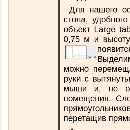
Для нашего оф
стола, удобног
объект Large ta
0,75 м и высоту
появит
Выделим
можно перемеща
руки с вытянут
мыши и, не от
помещения. Сле
прямоугольнико
перетащив прямо