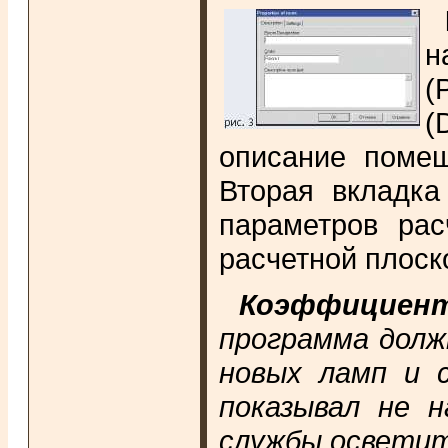
н
(
(
описание помещ
Вторая вкладка
параметров рас
расчетной плоско
Коэффициен
программа долж
новых ламп и 
показывал не н
службы осветит