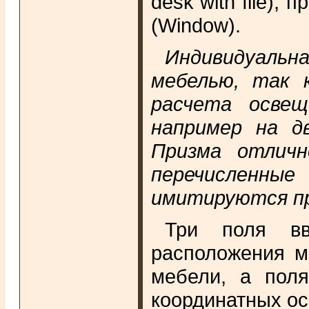
desk with file), 
(Window).
Индивидуальн
мебелью, так 
расчета освещ
например на д
Призма отлич
перечисленны
имитируются пр
Три поля вв
расположения м
мебели, а поля
координатных ос