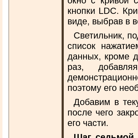
окно с кривой 
кнопки LDC. Кр
виде, выбрав в 
Светильник, по
список нажатие
данных, кроме 
раз, добавля
демонстрационно
поэтому его нео
Добавим в тек
после чего закр
его части.
Шаг седьмой.