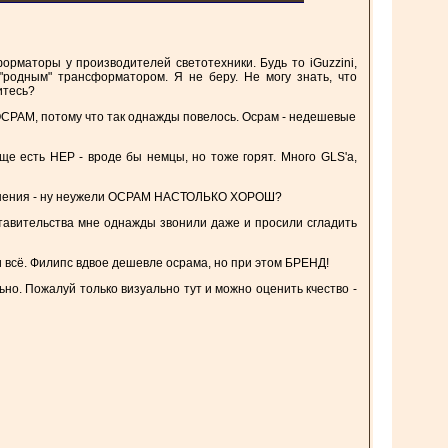
рматоры у производителей светотехники. Будь то iGuzzini,
 "родным" трансформатором. Я не беру. Не могу знать, что
итесь?
СРАМ, потому что так однажды повелось. Осрам - недешевые
е есть HEP - вроде бы немцы, но тоже горят. Много GLS'a,
 сомнения - ну неужели ОСРАМ НАСТОЛЬКО ХОРОШ?
ставительства мне однажды звонили даже и просили сгладить
 всё. Филипс вдвое дешевле осрама, но при этом БРЕНД!
ьно. Пожалуй только визуально тут и можно оценить кчество -