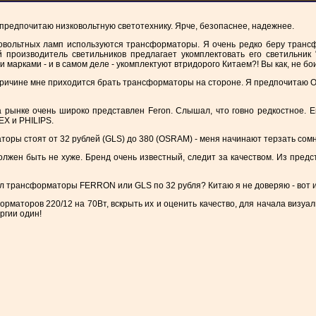
 предпочитаю низковольтную светотехнику. Ярче, безопаснее, надежнее.
овольтных ламп используются трансформаторы. Я очень редко беру трансфо
ый производитель светильников предлагает укомплектовать его светильник
 марками - и в самом деле - укомплектуют втридорого Китаем?! Вы как, не бо
ричине мне приходится брать трансформаторы на стороне. Я предпочитаю О
ынке очень широко представлен Feron. Слышал, что говно редкостное. Ещ
EX и PHILIPS.
рматоры стоят от 32 рублей (GLS) до 380 (OSRAM) - меня начинают терзать
должен быть не хуже. Бренд очень известный, следит за качеством. Из пред
л трансформаторы FERRON или GLS по 32 рубля? Китаю я не доверяю - вот и
рматоров 220/12 на 70Вт, вскрыть их и оценить качество, для начала визуал
ргии один!