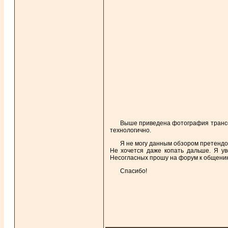
Выше приведена фотография трансф
технологично.
Я не могу данным обзором претендов
Не хочется даже копать дальше. Я у
Несогласных прошу на форум к общению 
Спасибо!