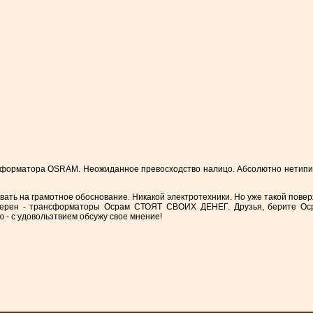
орматора OSRAM. Неожиданное превосходство налицо. Абсолютно нетипична
ать на грамотное обоснование. Никакой электротехники. Но уже такой повер
верен - трансформаторы Осрам СТОЯТ СВОИХ ДЕНЕГ. Друзья, берите Осра
- с удовользтвием обсужу свое мнение!