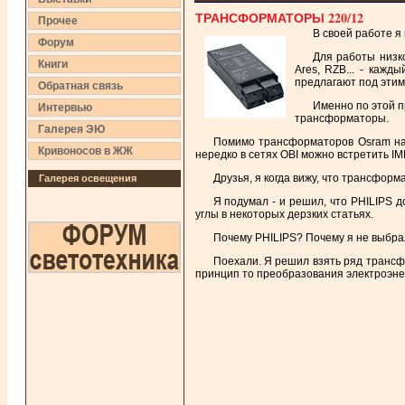
ТРАНСФОРМАТОРЫ 220/12
Прочее
В своей работе я
Форум
Для работы низк
Книги
Ares, RZB... - кажд
предлагают под этими
Обратная связь
Именно по этой п
Интервью
трансформаторы.
Галерея ЭЮ
Помимо трансформаторов Osram на р
Кривоносов в ЖЖ
нередко в сетях OBI можно встретить IM
Друзья, я когда вижу, что трансфо
Галерея освещения
Я подумал - и решил, что PHILIPS 
углы в некоторых дерзких статьях.
Почему PHILIPS? Почему я не выбра
Поехали. Я решил взять ряд трансфо
принцип то преобразования электроэне