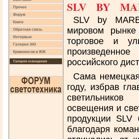
SLV BY MA
Прочее
Форум
SLV by MARBEL
Книги
мировом рынке 
Обратная связь
Интервью
торговое и ул
Галерея ЭЮ
произведенн
Кривоносов в ЖЖ
российского ди
Галерея освещения
Сама немецка
году, избрав гл
светильников
освещения и све
продукции SLV б
благодаря кома