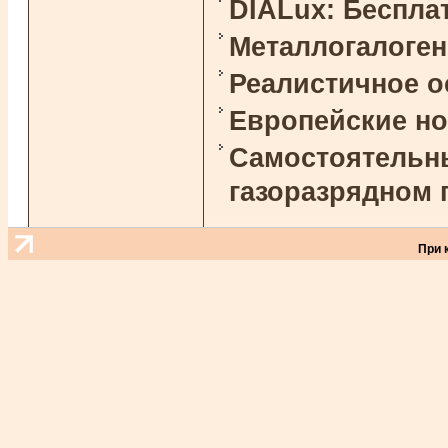
DIALux: Беспла
Металлогалоге
Реалистичное 
Европейские н
Самостоятельны
газоразрядном 
При 