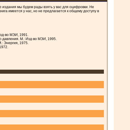
 издания мы будем рады взять у вас для оцифровки. Не
книга имеется у нас, но не предлагается к общему доступу в
зд-во МЭИ, 1991.
 давления. М.: Изд-во МЭИ, 1995.
.: Энергия, 1975.
1972.