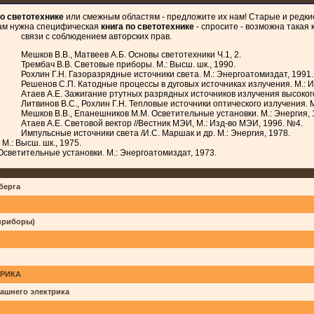
по светотехнике
или смежным областям - предложите их нам! Старые и редкие
вам нужна специфическая
книга по светотехнике
- спросите - возможна такая 
связи с соблюдением авторских прав.
Мешков В.В., Матвеев А.Б. Основы светотехники Ч.1, 2.
Трембач В.В. Световые приборы. М.: Высш. шк., 1990.
Рохлин Г.Н. Газоразрядные источники света. М.: Энергоатомиздат, 1991.
Решенов С.П. Катодные процессы в дуговых источниках излучения. М.: И
Атаев А.Е. Зажигание ртутных разрядных источников излучения высокого
Литвинов В.С., Рохлин Г.Н. Тепловые источники оптического излучения. М
Мешков В.В., Епанешников М.М. Осветительные установки. М.: Энергия, 
Атаев А.Е. Световой вектор //Вестник МЭИ, М.: Изд-во МЭИ, 1996. №4.
Импульсные источники света /И.С. Маршак и др. М.: Энергия, 1978.
М.: Высш. шк., 1975.
Осветительные установки. М.: Энергоатомиздат, 1973.
берга
 приборы)
РИКА
ашнего электрика