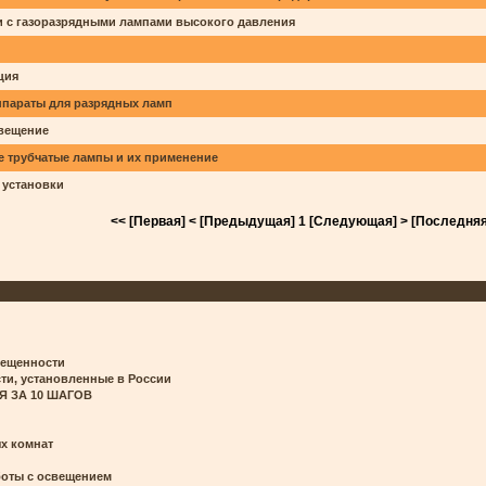
ки с газоразрядными лампами высокого давления
ция
ппараты для разрядных ламп
свещение
е трубчатые лампы и их применение
 установки
<< [Первая]
< [Предыдущая]
1
[Следующая] >
[Последняя
вещенности
, установленные в России
Я ЗА 10 ШАГОВ
х комнат
боты с освещением