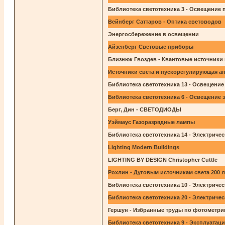
Библиотека светотехника 3 - Освещение
Вейнберг Саттаров - Оптика световодов
Энергосбережение в освещении
Айзенберг Световые приборы
Близнюк Гвоздев - Квантовые источники
Источники света и пускорегулирующая а
Библиотека светотехника 13 - Освещени
Библиотека светотехника 6 - Освещение 
Берг, Дин - СВЕТОДИОДЫ
Уэймаус Газоразрядные лампы
Библиотека светотехника 14 - Электрич
Lighting Modern Buildings
LIGHTING BY DESIGN Christopher Cuttle
Рохлин - Дуговым источникам света 200 л
Библиотека светотехника 10 - Электрич
Библиотека светотехника 20 - Электри
Гершун - Избранные труды по фотометрии
Библиотека светотехника 9 - Эксплуата