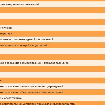
 производственных помещений
 излучения
ппаратура
е административных зданий и помещений
электрических станций и подстанций
еское освещение взрывоопасных и пожароопасных зон
ет
еское освещение школ и дошкольных учреждений
ческое освещение общепромышленных помещений
 и светотехнике
ция осветительных установок промышленных предприятий