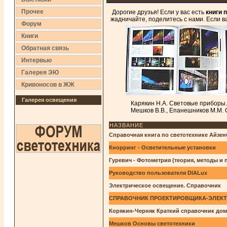
Прочее
Дорогие друзья! Если у вас есть
книги 
жадничайте, поделитесь с нами. Если 
Форум
Книги
Обратная связь
Интервью
Галерея ЭЮ
Кривоносов в ЖЖ
Галерея освещения
Карякин Н.А. Световые приборы. 
Мешков В.В., Епанешников М.М. 
НАЗВАНИЕ
Справочная книга по светотехнике Айзен
Кнорринг - Осветительные установки
Гуревич - Фотометрия (теория, методы и
Руководство пользователя DIALux
Электрическое освещение. Справочник
СПРАВОЧНИК ПРОЕКТИРОВЩИКА-ЭЛЕКТ
Корякин-Черняк Краткий справочник дом
Мешков Основы светотехники