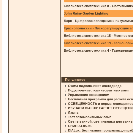
Библиотека светотехника 8 - Светильни
John Raine Garden Lighting
Берн - Цифровое освещение и визуализа
Краснопольский - Пускорегулирующие а
Библиотека светотехника 15 - Местное о
Библиотека светотехника 19 - Ксеноновы
Библиотека светотехника 4 - Газосветные
Популярное
Схема подключения светодиода
Подключение люминесцентных ламп
Управление освещением
Бесплатная программа для расчета ос
ОСВЕЩЕННОСТЬ и нормы освещенности
ИЗУЧАЕМ DIALUX: РАСЧЕТ ОСВЕЩЕНИ
Лампы
Тест автомобильных ламп
Свет в ванной, светильники для ванны
СНИП 23-05-95
DIALux: Бесплатная программа для ра