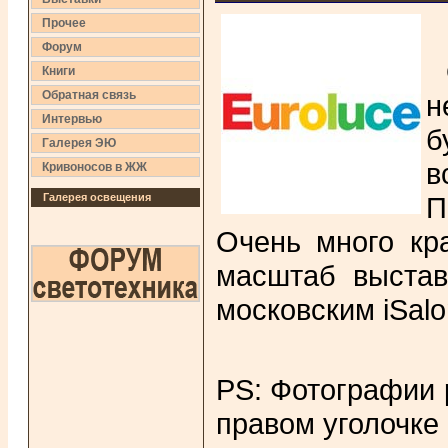
Прочее
Форум
Книги
Обратная связь
н
Интервью
б
Галерея ЭЮ
в
Кривоносов в ЖЖ
Галерея освещения
П
Очень много кр
масштаб выстав
московским iSalo
PS: Фотографии 
правом уголочке 