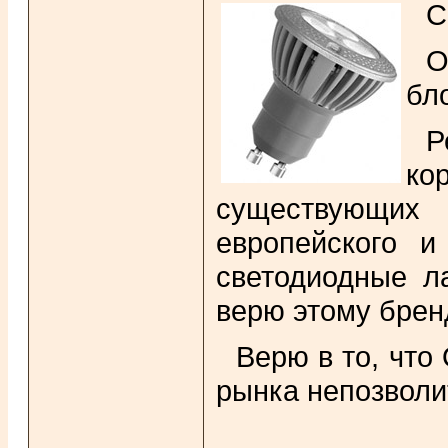
С
О
бло
Р
ко
существующих 
европейского и
светодиодные л
верю этому брен
Верю в то, что
рынка непозволи