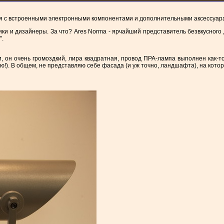
я с встроенными электронными компонентами и дополнительными аксессуар
ки и дизайнеры. За что? Ares Norma - ярчайший представитель безвкусного
".
ги, он очень громоздкий, лира квадратная, провод ПРА-лампа выполнен как-то
ую!). В общем, не представляю себе фасада (и уж точно, ландшафта), на кото