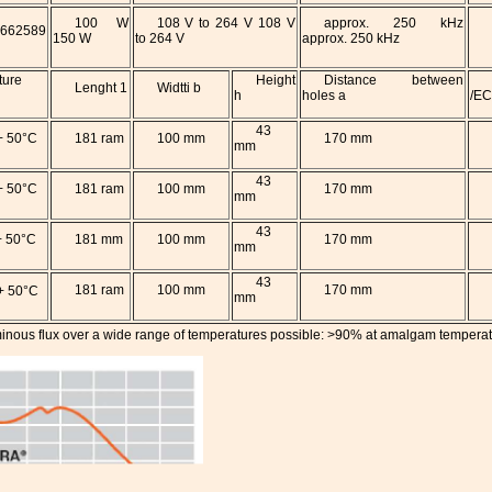
100 W
108 V to 264 V 108 V
approx. 250 kHz
662589
150 W
to 264 V
approx. 250 kHz
ture
Height
Distance between
Lenght 1
Widtti b
h
holes a
/EC
43
+ 50°C
181 ram
100 mm
170 mm
mm
43
+ 50°C
181 ram
100 mm
170 mm
mm
43
+ 50°C
181 mm
100 mm
170 mm
mm
43
181 ram
100 mm
170 mm
+ 50°C
mm
nous flux over a wide range of temperatures possible: >90% at amalgam tempera