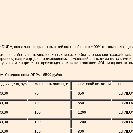
NDURA, позволяет сохранят высокий световой поток > 90% от номинала, в ди
й для работы в труднодоступных местах. Она специально разработана 
 процесс, например для промышленных помещений с высокими потолками ил
ступившем запрете на производство и использование ЛОН мощностью вы
A. Средняя цена ЭПРА - 6500 руб/шт
едняя цена, руб
Мощность лампы, Вт
Световой поток, лм
□
80,00
70
650
LUMILUX
80,00
70
650
LUMILUX
30,00
100
1200
LUMILUX
30,00
100
1200
LUMILUX
10,00
150
800
LUMILUX