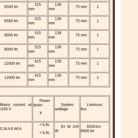
315
139
6500 Im
75 mm
1
mm
mm
315
139
6500 Im
75 mm
1
mm
mm
315
139
8000 Im
75 mm
1
mm
mm
315
139
8000 Im
75 mm
1
mm
mm
415
139
12000 Im
75 mm
1
mm
mm
415
139
12000 Im
75 mm
1
mm
mm
Power
Mains current at
System
Liminous
factor
/240 V
wattage
flux
X
> 0,9c
81 W 104
65001m
0,34 A 0.46 A
W
8000 Im
> 0,9c