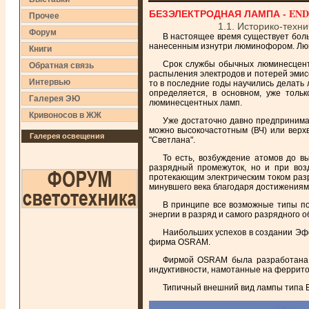
БЕЗЭЛЕКТРОДНАЯ ЛАМПА - EN
Прочее
1.1. Историко-техни
Форум
В настоящее время существует боль
нанесенным изнутри люминофором. Люм
Книги
Срок службы обычных люминесцент
Обратная связь
распыления электродов и потерей эмис
Интервью
то в последние годы научились делать
определяется, в основном, уже толь
Галерея ЭЮ
люминесцентных ламп.
Кривоносов в ЖЖ
Уже достаточно давно предпринимал
можно высокочастотным (ВЧ) или верх
Галерея освещения
"Светлана".
То есть, возбуждение атомов до вы
разрядный промежуток, но и при возд
протекающим электрическим током разр
минувшего века благодаря достижениям
В принципе все возможные типы под
энергии в разряд и самого разрядного о
Наибольших успехов в создании Эфф
фирма OSRAM.
Фирмой OSRAM была разработана э
индуктивности, намотанные на феррито
Типичный внешний вид лампы типа E