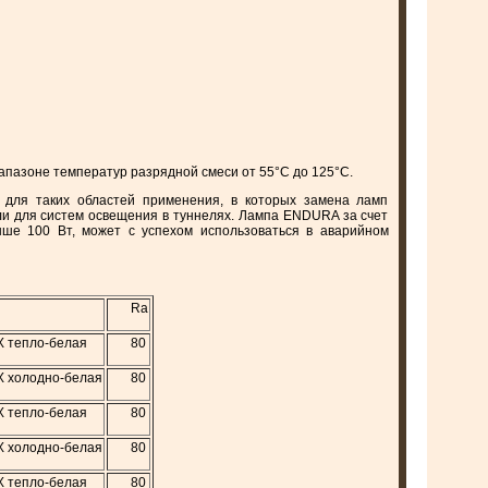
апазоне температур разрядной смеси от 55°С до 125°С.
для таких областей применения, в которых замена ламп
и для систем освещения в туннелях. Лампа ENDURA за счет
ше 100 Вт, может с успехом использоваться в аварийном
Ra
 тепло-белая
80
 холодно-белая
80
 тепло-белая
80
 холодно-белая
80
 тепло-белая
80