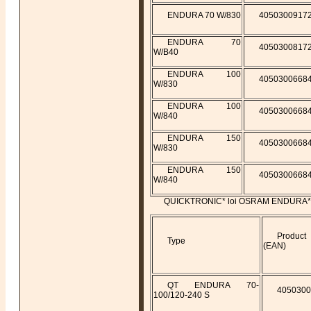
ENDURA 70 W/830
4050300917
ENDURA 70
4050300817
W/B40
ENDURA 100
4050300668
W/830
ENDURA 100
4050300668
W/840
ENDURA 150
4050300668
W/830
ENDURA 150
4050300668
W/840
QUICKTRONIC* loi OSRAM ENDURA*
Produ
Type
(EAN)
QT ENDURA 70-
4050300
100/120-240 S