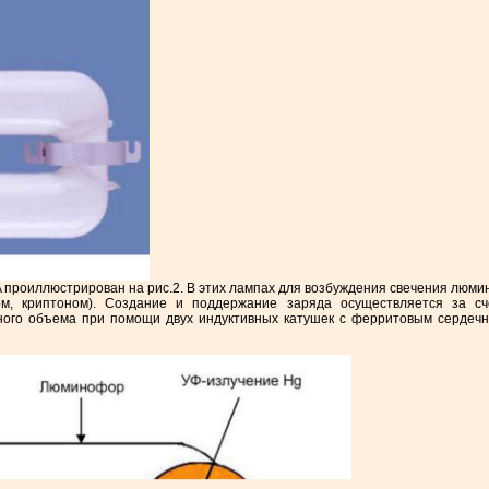
роиллюстрирован на рис.2. В этих лампах для возбуждения свечения люмин
м, криптоном). Создание и поддержание заряда осуществляется за сче
ного объема при помощи двух индуктивных катушек с ферритовым сердечни