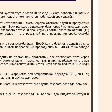
льзуется ртутно-газовый разряд низкого давления и колбы с
ым недостатком является небольшой срок службы.
чет «отравления» люминофора атомами ртути и продуктами
рытия. Если раньше решающим был первый из этих факторов,
ветового потока, и срок службы ламп нового поколения (Т5)
электродов — это реальный путь повышения срока службы
ичить срок службы ламп. Возбуждать безэлектродный разряд
 в этом направлении проводились в 1940-41 гг. на заводе
одить не только при протекании электрического тока через
и этом остается таким же, как и при возбуждении атомов
способные конструкции источников света только в 90-е годы
ли СВЧ, устройства для эффективной передачи ВЧ (или СВЧ)
частоты и других факторов.
нного, высокочастотного ртутно-газового разряда добилась
 в себя: газоразрядный баллон, два индуктора (катушки