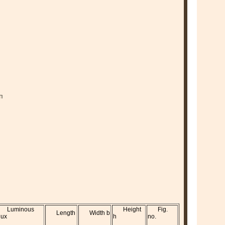
п
Luminous
Height
Fig.
Length
Width b
lux
h
no.