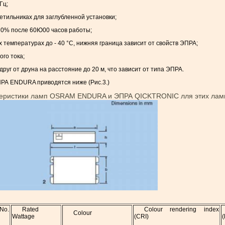
Гц;
ветильниках для заглубленной установки;
о 30% после 60Ю00 часов работы;
 температурах до - 40 °С, нижняя граница зависит от свойств ЭПРА;
го тока;
руг от друна на расстояние до 20 м, что зависит от типа ЭПРА.
РА ENDURA приводятся ниже (Рис.3.)
теристики ламп OSRAM ENDURA и ЭПРА QICKTRONIC лля этих лам
No.
Rated
Colour rendering index
Colour
Wattage
(CRI)
(