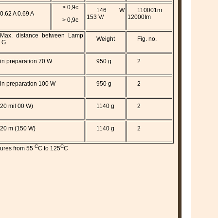
> 0,9c
146 W
110001m
0.62 A 0.69 A
153 V/
12000Im
> 0,9c
Max. distance between Lamp
Weight
Fig. no.
 G
in preparation 70 W
950 g
2
in preparation 100 W
950 g
2
20 mil 00 W)
1140 g
2
20 m (150 W)
1140 g
2
C
C
tures from 55
C to 125
C