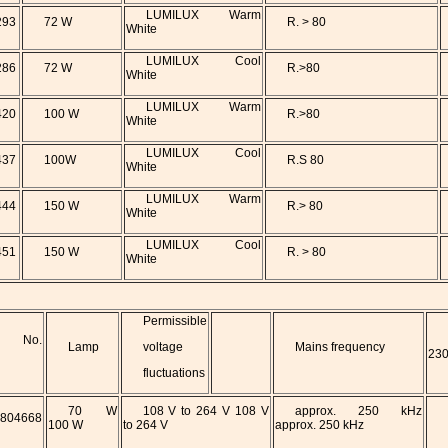
LUMILUX Warm
293
72 W
R. > 80
White
LUMILUX Cool
286
72 W
R.>80
White
LUMILUX Warm
420
100 W
R.>80
White
LUMILUX Cool
437
100W
R.S 80
White
LUMILUX Warm
444
150 W
R.> 80
White
LUMILUX Cool
451
150 W
R. > 80
White
Permissible
ct No.
Lamp
voltage
Mains frequency
230
fluctuations
70 W
108 V to 264 V 108 V
approx. 250 kHz
804668
100 W
to 264 V
approx. 250 kHz