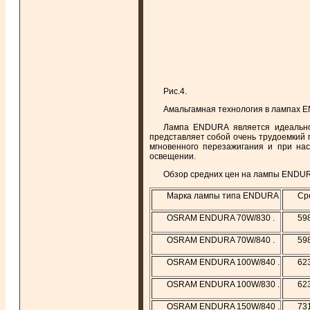
Рис.4.
Амальгамная технология в лампах E
Лампа ENDURA является идеально
представляет собой очень трудоемкий
мгновенного перезажигания и при на
освещении.
Обзор средних цен на лампы ENDUR
Марка лампы типа ENDURA
Ср
OSRAM ENDURA 70W/830 .
59
OSRAM ENDURA 70W/840 .
59
OSRAM ENDURA 100W/840 .
62
OSRAM ENDURA 100W/830 .
62
OSRAM ENDURA 150W/840 .
73