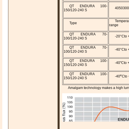
QT ENDURA 100-
4050300
150/120-240 S
Tempera
Type
range
QT ENDURA 70-
-20°Cto 
100/120-240 S
QT ENDURA 70-
-40°Cto 
100/120-240 S
QT ENDURA 100-
-40"Cto 
150/120-240 S
QT ENDURA 100-
e
-40
Cto 
150/120-240 S
Amalgam technology makes a high lumi