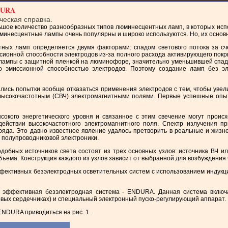
DURA
ческая справка.
шое количество разнообразных типов люминесцентных ламп, в которых испо
инесцентные лампы очень популярны и широко используются. Но, их основн
ных ламп определяется двумя факторами: спадом светового потока за с
сионной способности электродов из-за полного расхода активирующего пок
 лампы с защитной пленкой на люминофоре, значительно уменьшившей спад с
ко эмиссионной способностью электродов. Поэтому создание ламп без 
ись попытки вообще отказаться применения электродов с тем, чтобы увел
высокочастотным (СВЧ) электромагнитными полями. Первые успешные опыты
сокого энергетического уровня и связанное с этим свечение могут происх
ействии высокочастотного электромагнитного поля. Спектр излучения пр
яда. Это давно известное явление удалось претворить в реальные и жизне
 полупроводниковой электроники.
обных источников света состоят из трех основных узлов: источника ВЧ и
бъема. Конструкция каждого из узлов зависит от выбранной для возбуждения 
ективных безэлектродных осветительных систем с использованием индукцио
ффективная безэлектродная система - ENDURA. Данная система включает
вых сердечниках) и специальный электронный пуско-регулирующий аппарат.
NDURA приводиться на рис. 1.