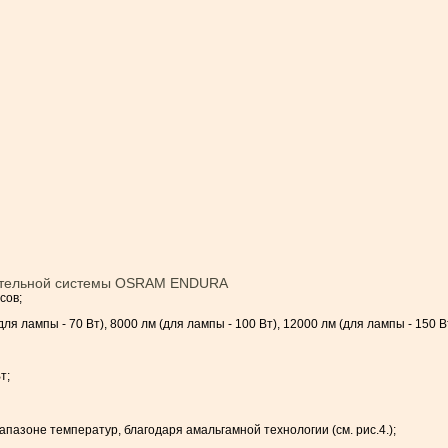
тительной системы OSRAM ENDURA
сов;
для лампы - 70 Вт), 8000 лм (для лампы - 100 Вт), 12000 лм (для лампы - 150 Вт
т;
апазоне температур, благодаря амальгамной технологии (см. рис.4.);