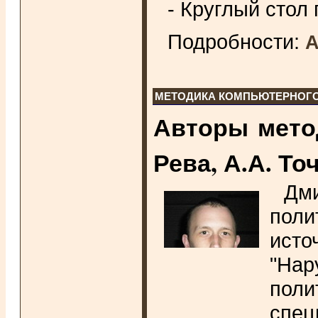
- Круглый стол
Подробности:
А
МЕТОДИКА КОМПЬЮТЕРНОГО
Авторы мето
Рева, А.А. То
Дми
поли
исто
"На
поли
спец