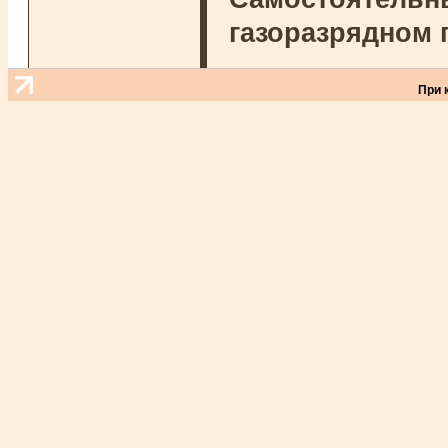
газоразрядном 
При 