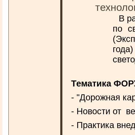
техноло
В р
по с
(Экс
год
свето
Тематика ФОРУ
- "Дорожная ка
- Новости от в
- Практика вне