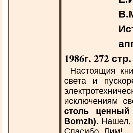
В.
Ис
ап
1986г. 272 стр.
Настоящия кни
света и пускор
электротехнич
исключениям св
столь ценный
Bomzh)
. Нашел,
Спасибо, Дим!