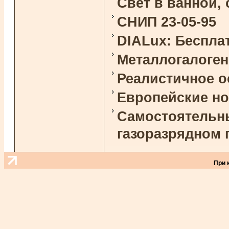
Свет в ванной,
СНИП 23-05-95
DIALux: Беспла
Металлогалоге
Реалистичное 
Европейские н
Самостоятельны
газоразрядном 
При 