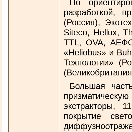
По ориентир
разработкой, п
(Россия), Экоте
Siteco, Hellux, T
TTL, OVA, АЕФС I
«Heliobus» и Buh
Технологии» (Ро
(Великобритания);
Большая част
призматическу
экстракторы, 
покрытие свет
диффузноотража