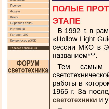
ПОЛЫЕ ПРО
Прочее
Форум
ЭТАПЕ
Книги
Обратная связь
В 1992 г. в ра
Интервью
Галерея ЭЮ
«Hollow Light G
Кривоносов в ЖЖ
сессии МКО в Э
Галерея освещения
названием***.
Тем самым 
светотехническ
работы в которо
1965 г. За посл
и у
светотехники