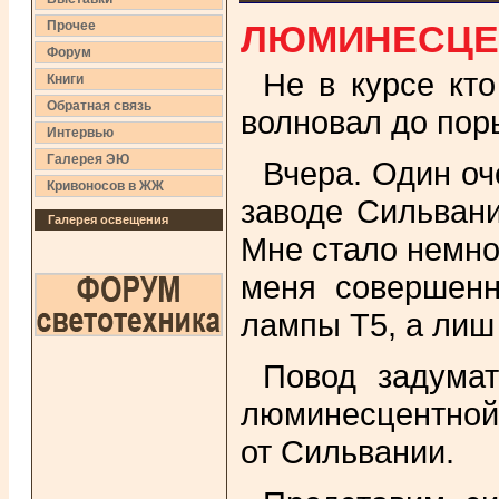
ЛЮМИНЕСЦЕН
Прочее
Форум
Не в курсе кт
Книги
Обратная связь
волновал до пор
Интервью
Галерея ЭЮ
Вчера. Один оч
Кривоносов в ЖЖ
заводе Сильван
Галерея освещения
Мне стало немно
меня совершенн
лампы Т5, а лиш
Повод задумат
люминесцентной
от Сильвании.