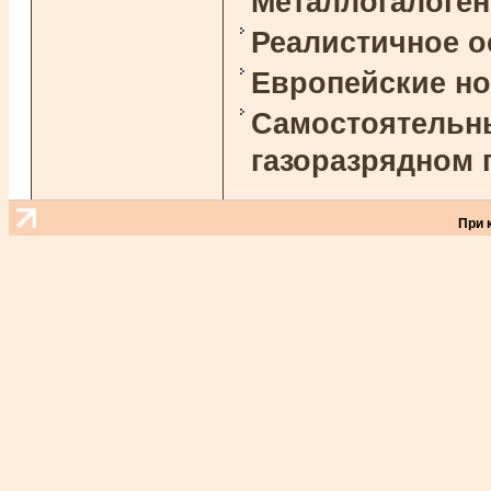
Металлогалоге
Реалистичное 
Европейские н
Самостоятельны
газоразрядном 
При 