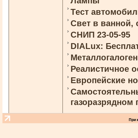
Лампы
Тест автомоби
Свет в ванной,
СНИП 23-05-95
DIALux: Беспла
Металлогалоге
Реалистичное 
Европейские н
Самостоятельны
газоразрядном 
При 