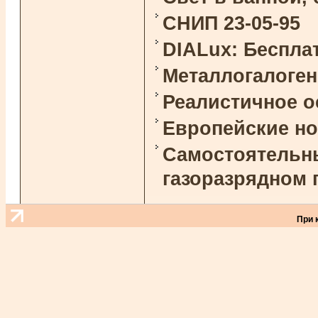
СНИП 23-05-95
DIALux: Беспла
Металлогалоге
Реалистичное 
Европейские н
Самостоятельны
газоразрядном 
При 