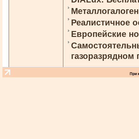
Металлогалоге
Реалистичное 
Европейские н
Самостоятельны
газоразрядном 
При 