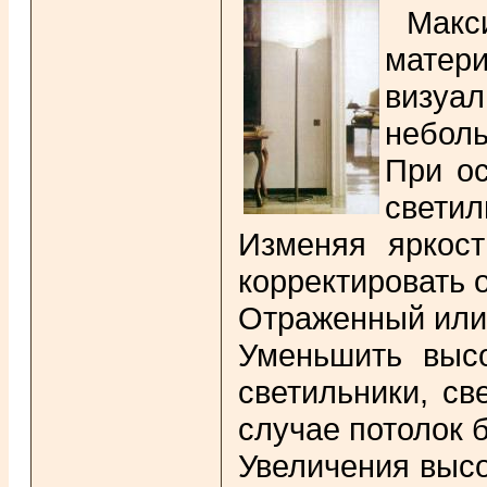
Макс
матер
визуал
небол
При о
светил
Изменяя яркост
корректировать
Отраженный или 
Уменьшить высо
светильники, св
случае потолок б
Увеличения высо