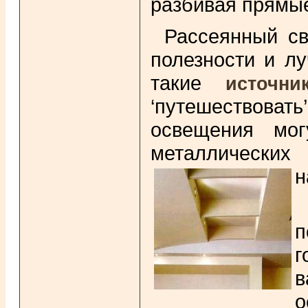
разбивая прямые
Рассеянный св
полезности и л
такие
источни
‘путешествоват
освещения мо
металлических
н
п
г
в
о