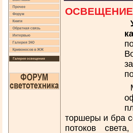
ОСВЕЩЕНИЕ 
Прочее
Форум
Книги
Обратная связь
к
Интервью
п
Галерея ЭЮ
Кривоносов в ЖЖ
В
Галерея освещения
з
п
о
п
торшеры и бра с
потоков света