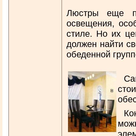
Люстры еще пр
освещения, осо
стиле. Но их це
должен найти св
обеденной групп
Са
сто
обе
Ко
мож
эле