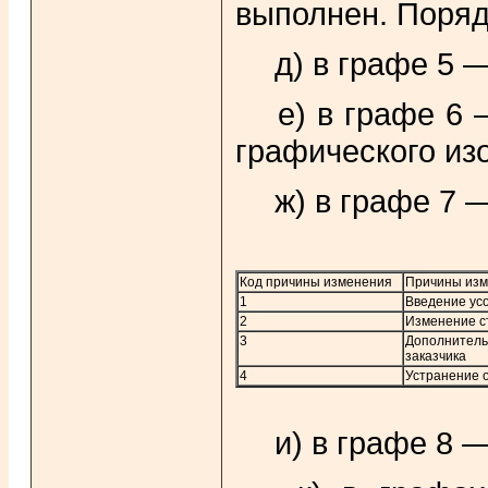
выполнен. Поряд
д) в графе 5 —
е) в графе 6 
графического из
ж) в графе 7 —
Код причины изменения
Причины изм
1
Введение ус
2
Изменение с
3
Дополнитель
заказчика
4
Устранение 
и) в графе 8 