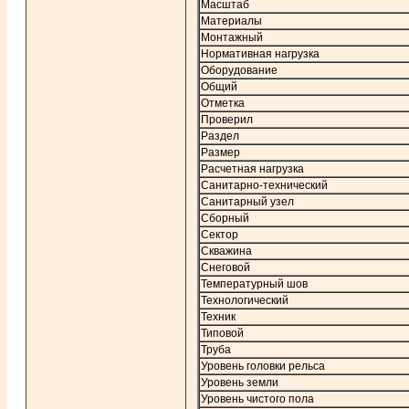
Масштаб
Материалы
Монтажный
Нормативная нагрузка
Оборудование
Общий
Отметка
Проверил
Раздел
Размер
Расчетная нагрузка
Санитарно-технический
Санитарный узел
Сборный
Сектор
Скважина
Снеговой
Температурный шов
Технологический
Техник
Типовой
Труба
Уровень головки рельса
Уровень земли
Уровень чистого пола