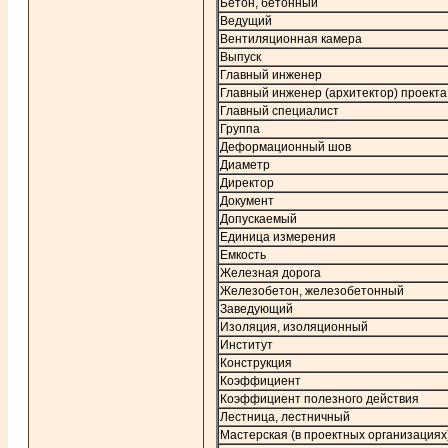
Бетон, бетонный
Ведущий
Вентиляционная камера
Выпуск
Главный инженер
Главный инженер (архитектор) проекта
Главный специалист
Группа
Деформационный шов
Диаметр
Директор
Документ
Допускаемый
Единица измерения
Емкость
Железная дорога
Железобетон, железобетонный
Заведующий
Изоляция, изоляционный
Институт
Конструкция
Коэффициент
Коэффициент полезного действия
Лестница, лестничный
Мастерская (в проектных организациях