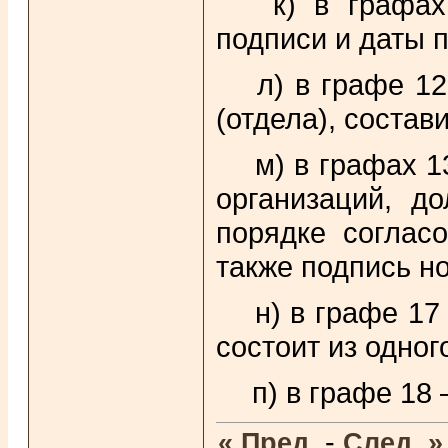
к) в графах 
подписи и даты 
л) в графе 12
(отдела), состав
м) в графах 1
организаций, д
порядке соглас
также подпись н
н) в графе 17
состоит из одног
п) в графе 18
-
« Пред.
След. »