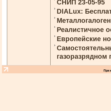
СНИП 23-05-95
DIALux: Беспла
Металлогалоге
Реалистичное 
Европейские н
Самостоятельны
газоразрядном 
При 