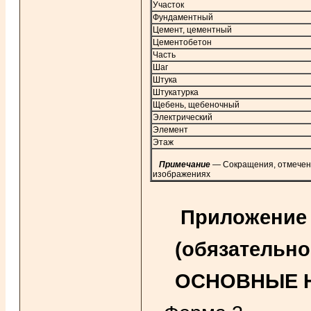
Участок
Фундаментный
Цемент, цементный
Цементобетон
Часть
Шаг
Штука
Штукатурка
Щебень, щебеночный
Электрический
Элемент
Этаж
Примечание
—
Сокращения, отмеченны
изображениях
Приложение
(обязательно
ОСНОВНЫЕ Н