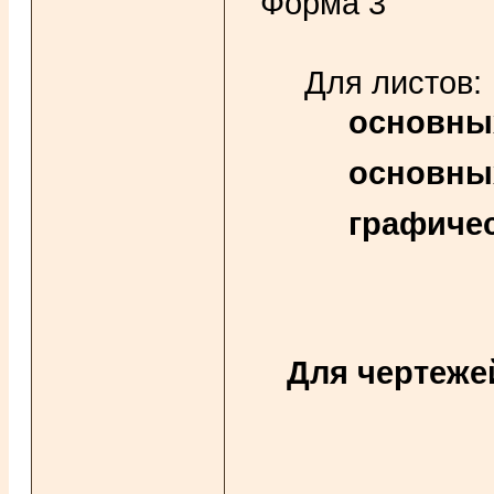
Форма 3
Для листов:
основных
основных
графиче
Для чертежей