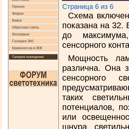
Страница 6 из 6
Прочее
Схема включен
Форум
Книги
показана на 32.
Обратная связь
до максимума
Интервью
Галерея ЭЮ
сенсорного конта
Кривоносов в ЖЖ
Мощность лам
Галерея освещения
различна. Она з
сенсорного св
предусматриваю
таких светиль
потенциалов, по
или освещеннос
шнура светиль