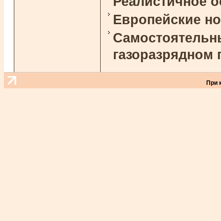
Реалистичное 
Европейские н
Самостоятельны
газоразрядном 
При 