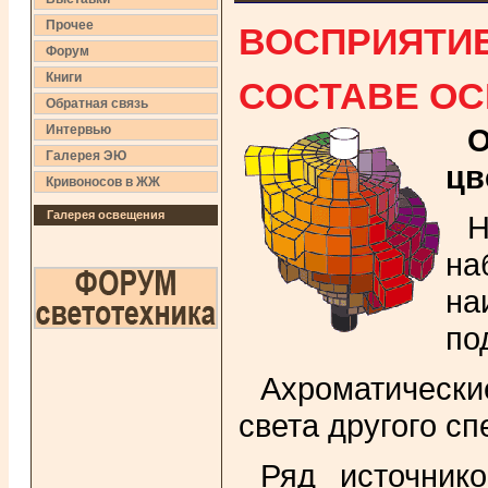
ВОСПРИЯТИЕ
Прочее
Форум
СОСТАВЕ ОСВ
Книги
Обратная связь
Интервью
О
Галерея ЭЮ
цв
Кривоносов в ЖЖ
Галерея освещения
Н
на
на
по
Ахроматические
света другого сп
Ряд источнико