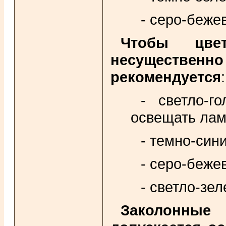
- серо-беже
Чтобы цве
несущественн
рекомендуется
:
- светло-г
освещать лам
- темно-син
- серо-беже
- светло-зе
Заколонные