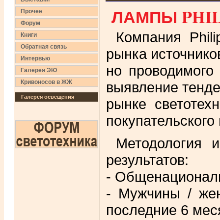
ЛАМПЫ PHIL
Прочее
Форум
Компания Phil
Книги
Обратная связь
рынка источников 
Интервью
но проводимого
Галерея ЭЮ
Кривоносов в ЖЖ
выявление тенде
Галерея освещения
рынке светотех
покупательского
Методология и
результатов:
- Общенациональ
- Мужчины / же
последние 6 мес