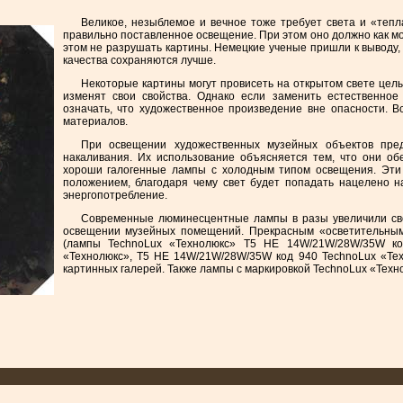
Великое, незыблемое и вечное тоже требует света и «тепл
правильно поставленное освещение. При этом оно должно как м
этом не разрушать картины. Немецкие ученые пришли к выводу, ч
качества сохраняются лучше.
Некоторые картины могут провисеть на открытом свете целы
изменят свои свойства. Однако если заменить естественное
означать, что художественное произведение вне опасности. Вс
материалов.
При освещении художественных музейных объектов пре
накаливания. Их использование объясняется тем, что они об
хороши галогенные лампы с холодным типом освещения. Эти
положением, благодаря чему свет будет попадать нацелено н
энергопотребление.
Современные люминесцентные лампы в разы увеличили сво
освещении музейных помещений. Прекрасным «осветительны
(лампы TechnoLux «Технолюкс» T5 HE 14W/21W/28W/35W к
«Технолюкс», T5 HE 14W/21W/28W/35W код 940 TechnoLux «Тех
картинных галерей. Также лампы с маркировкой TechnoLux «Тех