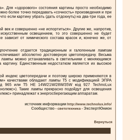
а». Для «здорового» состояния картины просто необходимо
ожно более точно передавать «сочность» произведения и при
то если картину убрать (дать отдохнуть) на два-три года, ее
й век и совершенно «не испортиться». Другие же, напротив,
 искусственным освещением, то это совершенно не будет
е зависит от химического состава красок и, конечно же, от
дпочтение отдается традиционным и галогенным лампам
еспечивают абсолютно достоверную цветопередачу. Весьма
 лампы можно устанавливать в светильники с меняющимся
а картину. Единственным недостатком является их высокое
й индекс цветопередачи и поэтому широко применяются в
ми» качествами обладают лампы Т5 с модификацией ЭПРА
од 965 или T5 HE 14W/21W/28W/35W код 927 TechnoLux
нолюкс»). Такие лампы прекрасно подойдут для освещения
нолюкс» принадлежат к энергосберегающим аппаратам.
источник информации
http://www.technolux.info/
Сообщество -
- ЭкспертЮнион
светотехника
Вернуться