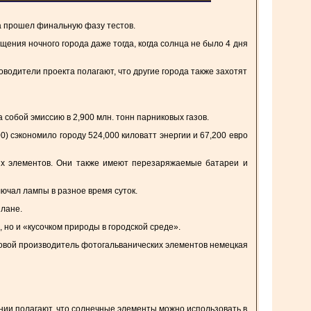
а прошел финальную фазу тестов.
ения ночного города даже тогда, когда солнца не было 4 дня
водители проекта полагают, что другие города также захотят
 собой эмиссию в 2,900 млн. тонн парниковых газов.
) сэкономило городу 524,000 киловатт энергии и 67,200 евро
ых элементов. Они также имеют перезаряжаемые батареи и
ючал лампы в разное время суток.
илане.
 но и «кусочком природы в городской среде».
вой производитель фотогальванических элементов немецкая
нии полагают, что солнечные элементы можно использовать в