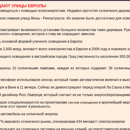
ЩАЮТ УЛИЦЫ ЕВРОПЫ
освещаться с помощью гелиоэнергетики. Недавно прототип солнечного дерев
и главную улицу Вены - Рингштрассе. Их энергии было достаточно для освещ
матривают возможность установки большего количества таких деревьев. Руко
ного» освещения, которое к тому же сокращает эмиссии.
ь основной формой уличного освещения в Европе.
,000 млрд. киловатт всего электричества в Европе в 2006 году и повлекло за
щего освещения в австрийском городе Грац (численность населения-300,000
рашены 10 солнечными лампами, каждая из которых содержит 36 солнечн
тмосфере использовали сенсор, который также автоматически включал и выкл
бря в Вене в 11 вечера. Сейчас их демонстрируют перед оперой Ла Скала в М
 дизайнер Росс Лавгроув, который считает их не только энергосберегающими,
торая специализируется на проектировке
и крупнейший миро
систем освещения
или этот проект в реальность.
 автомобиль на солнечной энергии.
17% мирового солнечного рынка, сгенерировав 434 мегаватт электроэнергии.
спользуют на солнечных системах на крышах зданий, но представители компа