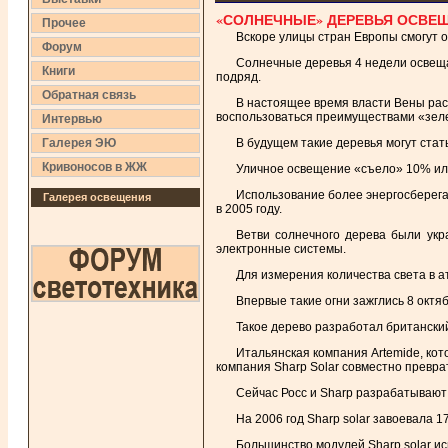
«СОЛНЕЧНЫЕ» ДЕРЕВЬЯ ОСВЕ
Прочее
Вскоре улицы стран Европы смогут 
Форум
Солнечные деревья 4 недели освещал
Книги
подряд.
Обратная связь
В настоящее время власти Вены расс
воспользоваться преимуществами «зеле
Интервью
Галерея ЭЮ
В будущем такие деревья могут стат
Кривоносов в ЖЖ
Уличное освещение «съело» 10% или 2
Использование более энергосберегаю
Галерея освещения
в 2005 году.
Ветви солнечного дерева были ук
электронные системы.
Для измерения количества света в а
Впервые такие огни зажглись 8 октя
Такое дерево разработал британский
Итальянская компания Artemide, ко
компания Sharp Solar совместно преврат
Сейчас Росс и Sharp разрабатывают
На 2006 год Sharp solar завоевала 
Большинство модулей Sharp solar и