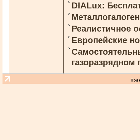
DIALux: Беспла
Металлогалоге
Реалистичное 
Европейские н
Самостоятельны
газоразрядном 
При 