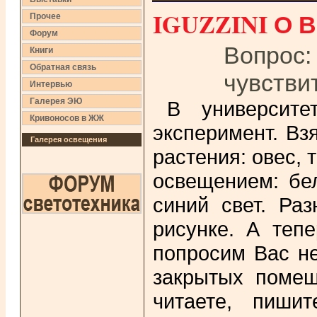
IGUZZINI О 
Прочее
Форум
Вопрос:
Книги
Обратная связь
чувстви
Интервью
Галерея ЭЮ
В университе
Кривоносов в ЖЖ
эксперимент. Вз
Галерея освещения
растения: овес, 
освещением: бел
синий свет. Ра
рисунке. А теп
попросим Вас не
закрытых помеще
читаете, пишит