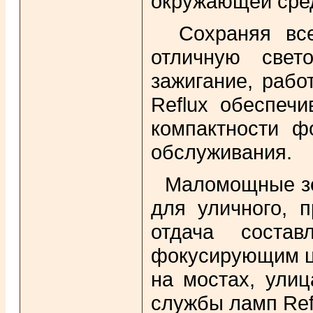
окружающей сред
Сохраняя все
отличную свет
зажигание, рабо
Reflux обеспеч
компактности ф
обслуживания.
Маломощные зе
для уличного, 
отдача соста
фокусирующим ц
на мостах, ули
службы ламп Refl