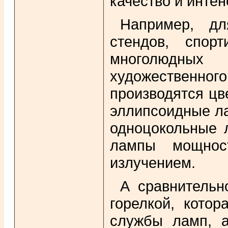
качество и инте
Например, 
стендов, спор
многолюдных
художественног
производятся цв
эллипсоидные ла
одноцокольные 
лампы мощнос
излучением.
А сравнительн
горелкой, кото
службы ламп, а