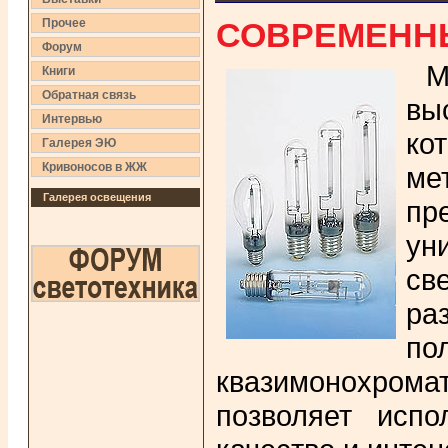
СОВРЕМЕННЫ
Прочее
Форум
М
Книги
Обратная связь
вы
Интервью
ко
Галерея ЭЮ
Кривоносов в ЖЖ
ме
Галерея освещения
пр
ун
св
ра
по
квазимонохрома
позволяет испо