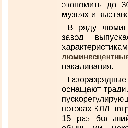
экономить до 3
музеях и выстав
В ряду люмин
завод выпус
характерист
люминесцентны
накаливания.
Газоразрядные
оснащают тради
пускорегулирую
потоках КЛЛ пот
15 раз больши
обычными цоко