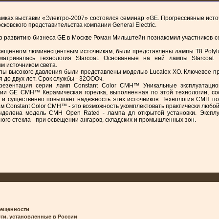
амках выставки «Электро-2007» состоялся семинар «GE. Прогрессивные источ
ковского представительства компании General Electric.
 развитию бизнеса GE в Москве Роман Мильштейн познакомил участников се
вященном люминесцентным источникам, были представ­лены лампы Т8 Polylu
матрива­лась технология Starcoat. Основанные на ней лампы Starcoa
 источником света.
ы высокого давления были представлены моделью Lucalox ХО. Ключевое пре
я до двух лет. Срок службы - 32ОООч.
езентация серии ламп Constant Color СМН™ Уникальные эксплуатацион
ии GE СМН™ Керамическая горелка, выполненная по этой технологии, состо
 и существенно повышает надежность этих источников. Технология СМН по
 Constant Color СМН™ - это возможность укомплектовать практически любой
ыделена модель СМН Open Rated - лампа дл открытой установки. Экспл
ного стекла - при освещении ангаров, складских и промышленных зон.
вещенности
, установленные в России