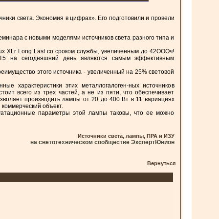
ники света. Экономия в цифрах». Его подготовили и провели
минара с новыми моделями источников света разного типа и
x XLr Long Last со сроком службы, увеличенным до 42ОООч!
t Т5 на сегодняш­ний день являются самым эффектив­ным
имущество этого ис­точника - увеличенный на 25% свето­вой
ные характеристики этих металлогалоген-ных источников
ит всего из трех частей, а не из пяти, что обес­печивает
зволяет производить лампы от 20 до 400 Вт в 11 вариациях
 кoммерческий объект.
уатационные параметры этой лампы таковы, что ее можно
Источники света, лампы, ПРА и ИЗУ
на светотехническом сообществе ЭкспертЮнион
Вернуться