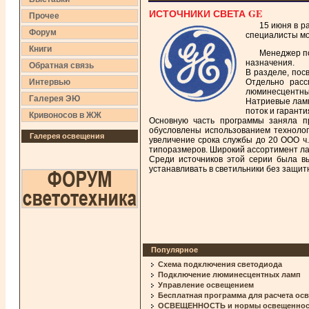
ИСТОЧНИКИ СВЕТА GE
Прочее
15 июня в р
Форум
специалисты мос
Книги
Менеджер по
назначения.
Обратная связь
В разделе, пос
Интервью
Отдельно расс
люминесцентным
Галерея ЭЮ
Натриевые ламп
поток и гаранти
Кривоносов в ЖЖ
Основную часть программы заняла пр
обусловлены исполь­зованием технолог
Галерея освещения
увеличение срока службы до 20 ООО ч.
типоразмеров. Широкий ассортимент лам
Среди источников этой серии была в
устанавливать в светильники без защит
Популярное
Схема подключения светодиода
Подключение люминесцентных ламп
Управление освещением
Бесплатная программа для расчета ос
ОСВЕЩЕННОСТЬ и нормы освещенности