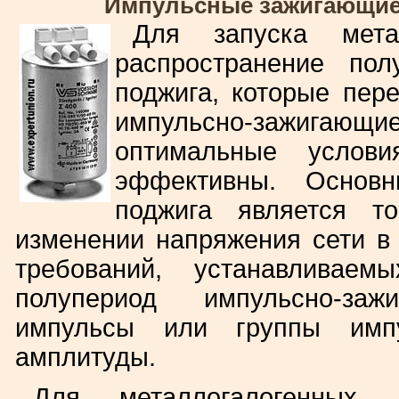
Импульсные зажигающие 
Для запуска мета
распространение пол
поджига, которые пер
импульсно-зажига
оптимальные усло
эффективны. Основ
поджига является т
изменении напряжения сети в 
требований, устанавливаем
полупериод импульсно-заж
импульсы или группы импу
амплитуды.
Для металлогалогенных