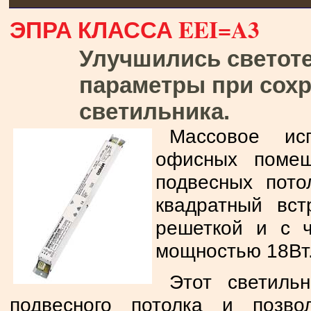
ЭПРА КЛАССА EEI=A3
Улучшились светоте
параметры при сох
светильника.
Массовое исп
офисных помещ
подвесных пот
квадратный вст
решеткой и с 
мощностью 18Вт
Этот светиль
подвесного потолка и позво