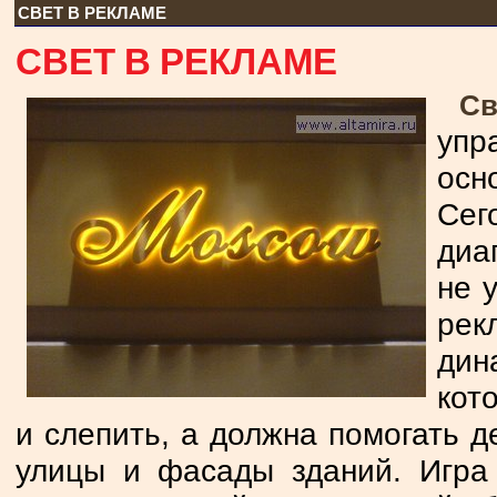
СВЕТ В РЕКЛАМЕ
СВЕТ В РЕКЛАМЕ
Св
упр
осн
Сег
диа
не 
рек
дин
кот
и слепить, а должна помогать д
улицы и фасады зданий. Игра