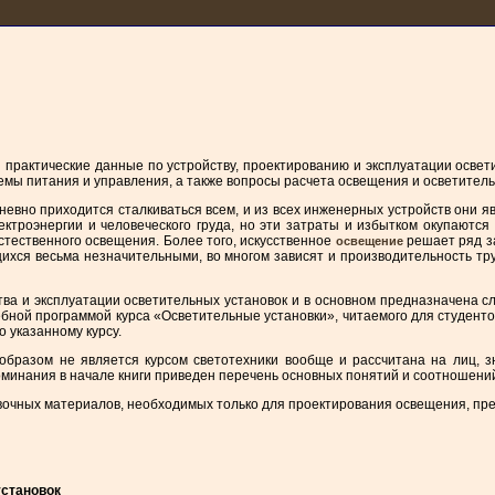
ы практические данные по устройству, проектированию и эксплуатации осве
хемы питания и управления, а также вопросы расчета освещения и осветитель
невно приходится сталкиваться всем, и из всех инженерных устройств они 
ктроэнергии и человеческого груда, но эти затраты и избытком окупаются
стественного освещения. Более того, искусственное
решает ряд з
освещение
ихся весьма незначительными, во многом зависят и производительность тру
ва и эксплуатации осветительных установок и в основном предназначена с
бной программой курса «Осветительные установки», читаемого для студент
 указанному курсу.
 образом не является курсом светотехники вообще и рассчитана на лиц, 
поминания в начале книги приведен перечень основных понятий и соотношен
авочных материалов, необходимых только для проектирования освещения, пр
установок