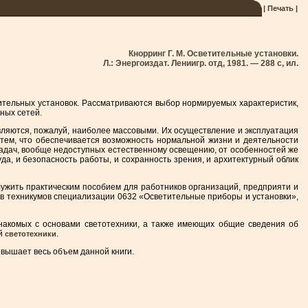
| Печать |
Кнорринг Г. М. Осветительные установки.
Л.: Энергоиздат. Лениигр. отд, 1981. — 288 с, ил.
тительных установок. Рассматриваются выбор нормируемых характеристик,
ных сетей.
являются, пожалуй, наиболее массовыми. Их осуществление и эксплуатация
 тем, что обеспечивается возможность нормальной жизни и деятельности
адач, вообще недоступных естественному освещению, от особенностей же
да, и безопасность работы, и сохранность зрения, и архитектурный облик
лужить практическим пособием для работников организаций, предприяти и
ов техникумов специализации 0632 «Осветительные приборы и установки»,
знакомых с основами светотехники, а также имеющих общие сведения об
ий
.
светотехники
евышает весь объем данной книги.