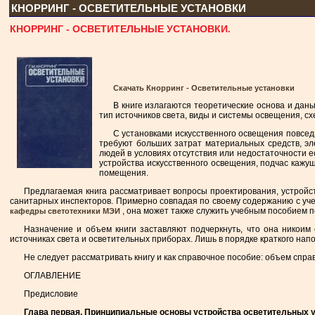
КНОРРИНГ - ОСВЕТИТЕЛЬНЫЕ УСТАНОВКИ
КНОРРИНГ - ОСВЕТИТЕЛЬНЫЕ УСТАНОВКИ.
Скачать Кнорринг - Осветительные установки
В книге излагаются теоретические основа и дан
тип источников света, виды и системы освещения, с
С установками искусственного освещения повсед
требуют больших затрат материальных средств, эле
людей в условиях отсутствия или недостаточности е
устройства искусственного освещения, подчас кажущ
помещения.
Предлагаемая книга рассматривает вопросы проектирования, устройст
санитарных инспекторов. Примерно совпадая по своему содержанию с уче
, она может также служить учебным пособием по
кафедры светотехники МЭИ
Назначение и объем книги заставляют подчеркнуть, что она никоим
источниках света и осветительных приборах. Лишь в порядке краткого на
Не следует рассматривать книгу и как справочное пособие: объем спр
ОГЛАВЛЕНИЕ
Предисловие
Глава первая. Принципиальные основы устройства осветительных 