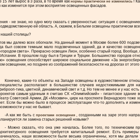
15 лет вырос в 3 раза, в то время как
! К
нормы практически не изменились
и как изменится при этом восприятие освещенных фасадов.
щения - не знаю, но одно могу сказать с уверенностью: ситуация с освещен
 подведомственную ей область. А, скажем, в Бельгии освещены практически вс
ие нашей столицы?
тов мы далеко всех обогнали. На данный момент в Москве более 600 подсвече
гда был совсем темным: мало подсвеченных зданий, да и качество освещени
и «городом света». Прекрасно освещен Лион, особенно старый город. Вообще
 Испании. В прошлом году был в Греции и Турции. Большинство городов отно
ю» освещения способствует широкое социальное движение «За энергосбереже
ном освещении, но позднее из соображений безопасности на дорогах от этог
Конечно, какие-то объекты на Западе освещены в художественном отнош
специалисты располагают в большинстве случаев недостижимыми для на
фиброоп-тика, цветной, динамический свет и т.д. Но тем не менее и у нас ест
проектов самым удачным я считаю СК «Олимпийский» - гигантское здание 
Театр Советской Армии, ДК «Москвич», цирк на проспекте Вернадского тоже 
нет. Если бы можно было в процессе эксплуатации что-то дополнять и измен
возможности у нас не бывает.
-А как же быть с
, созданными на заре этого напра
проектами освещения
планируется ли замена старых решений новыми?
- Можно сказать, что она уже началась. Более того, по техническим п
архитектурного освещения требуется капитальный ремонт. Есть примеры
начиналось, наши возможности были весьма ограниченны, хотя мы делали