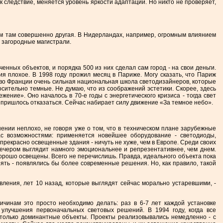
ак следствие, меняется уровень яркости адаптации. Но никто не проверяет,
ием там совершенно другая. В Нидерландах, например, огромным влиянием
е загородные магистрали.
нных объектов, и порядка 500 из них сделал сам город - на свои деньги.
я плохое. В 1998 году прожил месяц в Париже. Могу сказать, что Париж
, во Франции очень сильная национальная школа светодизайнеров, которые
сительно темные. Не думаю, что из соображений эстетики. Скорее, здесь
ние». Оно началось в 70-е годы с энергетического кризиса - тогда свет
о пришлось отказаться. Сейчас набирает силу движение «За темное небо».
ении неплохо, не говоря уже о том, что в техническом плане зарубежные
с возможностями: применяется новейшее оборудование - светодиоды,
ь прекрасно освещенные здания - ничуть не хуже, чем в Европе. Среди своих
вечером выглядит намного эмоциональнее и репрезентативнее, чем днем.
хорошо освещены. Всего не перечислишь. Правда, идеального объекта пока
ять - появлялись бы более современные решения. Но, как правило, такой
вления, лет 10 назад, которые выглядят сейчас морально устаревшими, -
ричинам это просто необходимо делать: раз в 6-7 лет каждой установке
 улучшения первоначальных световых решений. В 1994 году, когда все
 только доминантные объекты. Проекты реализовывались немедленно - с