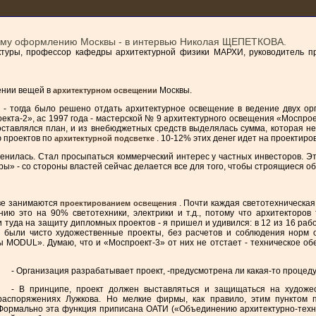
ому оформлению Москвы - в интервью Николая ЩЕПЕТКОВА.
ктуры, профессор кафедры архитектурной физики МАРХИ, руководитель пр
ении вещей в
Москвы.
архитектурном освещении
ду - тогда было решено отдать архитектурное освещение в ведение двух о
кта-2», ас 1997 года - мастерской № 9 архитектурного освещения «Моспрое
Составлялся план, и из внебюджетных средств выделялась сумма, которая н
ю проектов по
. 10-12% этих денег идет на проектиро
архитектурной подсветке
зменилась. Стал просыпаться коммерческий интерес у частных инвесторов. 
ры» - со стороны властей сейчас делается все для того, чтобы строящиеся о
кве занимаются
. Почти каждая светотехническа
проектированием освещения
ию это на 90% светотехники, электрики и т.д., потому что архитекторов 
 туда на защиту дипломных проектов - я пришел и удивился: в 12 из 16 раб
о были чисто художественные проекты, без расчетов и соблюдения норм
пы MODUL». Думаю, что и «Моспроект-3» от них не отстает - техническое о
- Организация разрабатывает проект, -предусмотрена ли какая-то процед
- В принципе, проект должен выставляться и защищаться на художес
распоряжениях Лужкова. Но мелкие фирмы, как правило, этим пунктом пр
Формально эта функция приписана ОАТИ («Объединению архитектурно-технич