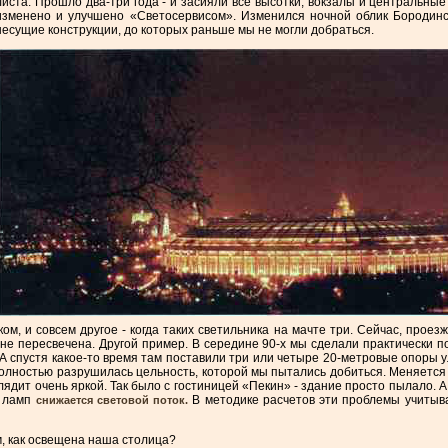
листа. Прошло два-три года - и засияли все высотки, вокзалы и центральны
изменено и улучшено «Светосервисом». Изменился ночной облик Бородинск
несущие конструкции, до которых раньше мы не могли добраться.
м, и совсем другое - когда таких светильника на мачте три. Сейчас, проез
ва не пересвечена. Другой пример. В середине 90-х мы сделали практически 
 А спустя какое-то время там поставили три или четыре 20-метровые опоры
полностью разрушилась цельность, которой мы пытались добиться. Меняется о
лядит очень яркой. Так было с гостиницей «Пекин» - здание просто пылало. А
х ламп
В методике расчетов эти проблемы учитыв
снижается световой поток.
м, как освещена наша столица?