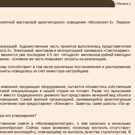
| Печать |
оектной мастерской архитектурного освещения «Моспроект-3». Лауреат
рганизаций. Художественная часть проектов выполнялась представителем
кта-3». Электрикой, монтажом и эксплуатацией занимался «Светосервис».
е меняется уже последние 4-5 лет -пятьдесят миллионов рублей ежегодно
вание - основная же часть покрывает затраты на реализацию.
Этому способствуют в том числе различные постановления и распоряжения
бъекты освещались за счет инвестора-застройщика.
я компания, продающая оборудование, пытается обзавестись собственным
такой специализации в нашей стране не готовят. Разве что выпускники
от вместо традиционного дневного был представлен вечерний вид объекта
 освещения. Самой крупной организацией, занимающейся архитектурным
беспечение нам предоставляет «Юнисвет». Заметны также работы «Пи-эр-
ура его утверждения?
твенном совете в «Москомархитектуре», о чем записано в нескольких
енебрегают. Сейчас такое возможно, поскольку контроль отсутствует.
еских инспекций»), отвечающему за контроль качества строительства. В