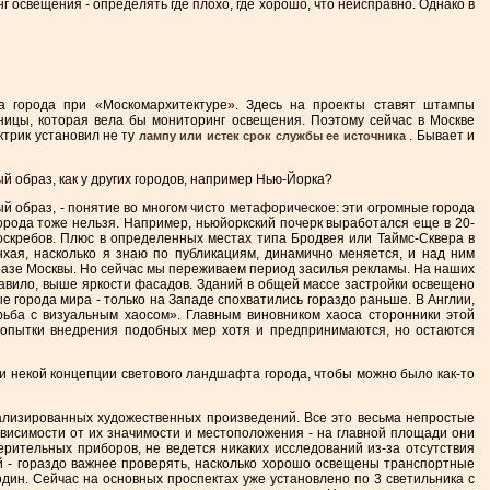
г освещения - определять где плохо, где хорошо, что неисправно. Однако в
ва города при «Москомархитектуре». Здесь на проекты ставят штампы
иницы, которая вела бы мониторинг освещения. Поэтому сейчас в Москве
ктрик установил не ту
. Бывает и
лампу или истек срок службы ее источника
й образ, как у других городов, например Нью-Йорка?
ый образ, - понятие во многом чисто метафорическое: эти огромные города
города тоже нельзя. Например, ньюйоркский почерк выработался еще в 20-
оскребов. Плюс в определенных местах типа Бродвея или Таймс-Сквера в
нхая, насколько я знаю по публикациям, динамично меняется, и над ним
бразе Москвы. Но сейчас мы переживаем период засилья рекламы. На наших
правило, выше яркости фасадов. Зданий в общей массе застройки освещено
 города мира - только на Западе спохватились гораздо раньше. В Англии,
ьба с визуальным хаосом». Главным виновником хаоса сторонники этой
 попытки внедрения подобных мер хотя и предпринимаются, но остаются
ли некой концепции светового ландшафта города, чтобы можно было как-то
дуализированных художественных произведений. Все это весьма непростые
висимости от их значимости и местоположения - на главной площади они
ерительных приборов, не ведется никаких исследований из-за отсутствия
ий - гораздо важнее проверять, насколько хорошо освещены транспортные
один. Сейчас на основных проспектах уже установлено по 3 светильника с