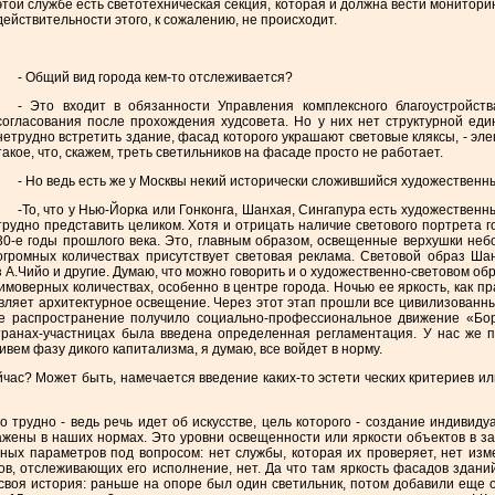
этой службе есть светотехническая секция, которая и должна вести мониторин
действительности этого, к сожалению, не происходит.
- Общий вид города кем-то отслеживается?
- Это входит в обязанности Управления комплексного благоустройст
согласования после прохождения худсовета. Но у них нет структурной ед
нетрудно встретить здание, фасад которого украшают световые кляксы, - эле
такое, что, скажем, треть светильников на фасаде просто не работает.
- Но ведь есть же у Москвы некий исторически сложившийся художественны
-То, что у Нью-Йорка или Гонконга, Шанхая, Сингапура есть художественн
трудно представить целиком. Хотя и отрицать наличие светового портрета 
30-е годы прошлого века. Это, главным образом, освещенные верхушки неб
огромных количествах присутствует световая реклама. Световой образ Ша
А.Чийо и другие. Думаю, что можно говорить и о художественно-световом о
имоверных количествах, особенно в центре города. Ночью ее яркость, как 
вляет архитектурное освещение. Через этот этап прошли все цивилизованные
ое распространение получило социально-профессиональное движение «Бор
странах-участницах была введена определенная регламентация. У нас же
ем фазу дикого капитализма, я думаю, все войдет в норму.
час? Может быть, намечается введение каких-то эстети ческих критериев и
о трудно - ведь речь идет об искусстве, цель которого - создание индиви
ены в наших нормах. Это уровни освещенности или яркости объектов в за
ных параметров под вопросом: нет службы, которая их проверяет, нет изм
ов, отслеживающих его исполнение, нет. Да что там яркость фасадов здан
 своя история: раньше на опоре был один светильник, потом добавили еще 