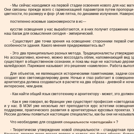
- Мы сейчас находимся на первой стадии освоения нового для нас мат
Они связаны прежде всего с гармонизацией параметров путем пропорци-о
цветности, по размеру и фор- jA ме пятна, по динамике излучения. Наверн
постепенно искомые закономерности в ис---
кусстве освещения у нас выработаются, и в них получит отражение на
наш багаж для осмысления сегодня - эмпирический.
- Существует две точки зрения на освещение: сторонники первой счи
особенности здания. Какого мнения придерживаетесь вы?
- Это два принципиально разных метода. Традиционалисты утверждают, 
Но ассоциативно, конечно, можно воссоздать облик, напоминающий вид з
существует в общественном сознании, и пока мы еще не настолько дерзки,
калейдоскоп. Парижане называют это решение «хамелеон». Работа выполн
Для объектов, не являющихся историческими памятниками, задачи сох
создает всю светомоделировку днем. Ночью и глаз работает в совершен
архитектура должна создаваться в расчете на два образа - дневной и но
интереснее, чем днем.
- Как найти общий язык светотехнику и архитектору - может, это долже
- Как я уже говорил, во Франции уже существует профессия «светодизай
и у нас. В МЭИ уже несколько лет преподается курс эстетики освещени
поддержки, практического развития в архитектурных курсовых проектах
России должны появиться настоящие специалисты, как бы они ни называли
Что необходимо для создания
?
специальности «светодизайн
»
- Теоретически утверждение новой специальности - стандартная про