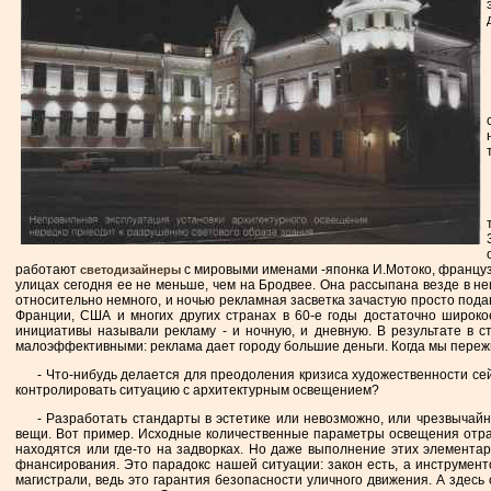
работают
с мировыми именами -японка И.Мотоко, француз 
светодизайнеры
улицах сегодня ее не меньше, чем на Бродвее. Она рассыпана везде в не
относительно немного, и ночью рекламная засветка зачастую просто пода
Франции, США и многих других странах в 60-е годы достаточно широк
инициативы называли рекламу - и ночную, и дневную. В результате в 
малоэффективными: реклама дает городу большие деньги. Когда мы пережив
- Что-нибудь делается для преодоления кризиса художественности сей
контролировать ситуацию с архитектурным освещением?
- Разработать стандарты в эстетике или невозможно, или чрезвычайн
вещи. Вот пример. Исходные количественные параметры освещения отраж
находятся или где-то на задворках. Но даже выполнение этих элементар
фнансирования. Это парадокс нашей ситуации: закон есть, а инструмент
магистрали, ведь это гарантия безопасности уличного движения. А здесь