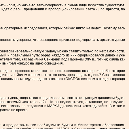
ть норм, но какие-то закономерности в любом виде искусства существуют.
дет о рас- . пределении и пропорционировании света - [ по яркости, по
лабораторные исследования, которых сейчас никто не ведет. Поэтому весь
 оппоненты уверены, что освещение призвано подчеркивать архитектурные
хнически нереально -такую задачу можно ставить только по неграмотности.
мый и правильный путь: образ каждого из них сформировался давно и уже
елем того, как базилика Сен-Дени под Парижем (XIV в., готика) сияла как
 выиграл конкурс на идею освещения.
среда совершенно меняется - нет естественного освещения неба, которое
 движение. Зачем же нам пытаться ночь превращать в день? Современная
мер, павильоны международных выставок «ЭКСПО» вечером выглядят гораздо
е далек день, когда такая специальность с соответствующим дипломом будет
называемый «светологией». Но он недостаточен, а главное, не получает
м есть планы по созданию в МАРХИ дисциплины «светодизайн». В итоге в
алеко не просто.
ан и предоставить все необходимые бумаги в Министерство образования.