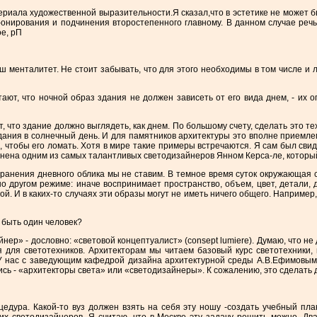
ериала художественной выразительности.Я сказал,что в эстетике не может бы
нирования и подчинения второстепенного главному. В данном случае речь и
ое, рП
ш менталитет. Не стоит забывать, что для этого необходимы в том числе и 
тают, что ночной образ здания не должен зависеть от его вида днем, - их
что здание должно выглядеть, как днем. По большому счету, сделать это те
дания в солнечный день. И для памятников архитектуры это вполне приемле
 чтобы его ломать. Хотя в мире такие примеры встречаются. Я сам был свидет
ена одним из самых талантливых светодизайнеров Янном Керса-ле, который
ранения дневного облика мы не ставим. В темное время суток окружающая 
но другом режиме: иначе воспринимает пространство, объем, цвет, детали,
чной. И в каких-то случаях эти образы могут не иметь ничего общего. Напри
н быть один человек?
нер» - дословно: «световой концептуалист» (consept lumiere). Думаю, что н
я для светотехников. Архитекторам мы читаем базовый курс светотехники, 
. У нас с заведующим кафедрой дизайна архитектурной среды А.В.Ефимовы
сь - «архитекторы света» или «светодизайнеры». К сожалению, это сделать д
цедура. Какой-то вуз должен взять на себя эту ношу -создать учебный пл