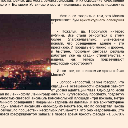
е мосты. Сейчас два моста реконструированы, и их освещение качественно
ого и Большого Устьинского моста - появилась возможность подсветить
- Можно ли говорить о том, что Москва
переживает бум
архитектурного освещения
?
- Пожалуй, да. Проснулся интерес
публики. Все стали относиться к этому
более благожелательно. Бизнесмены
поняли, что освещенное здание - это
престижно. И продать его можно и дороже,
и быстрее, поскольку световая реклама
работает уже на стадии строительства -
видели, как теперь подсвечивают
некоторые новостройки?
И все-таки, не слишком ли яркая сейчас
Москва?
- Вопрос непростой. Я уже говорил, что
ощущение освещенности фасадов зависит
от уровня адаптации глаза. Одно дело, если
жая по Ленинскому, Ленинградскому или Кутузовскому проспекту, подсветку
полностью световой ансамбль Комсомольской площади - три вокзала, метро
 уличного освещения с мощными натриевыми лампами, и все архитектурное
дин элемент ансамбля - необходимо менять все, что по соседству. Такова
 сейчас, по прошествии нескольких лет, кажется, что оно недосвече-но. Это
аются коэффициентом запаса: в первое время яркость фасада на 50-70%