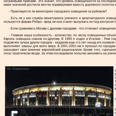
натриевыми лампами. Это значит, что уровень освещенности за последние 
каких значений достигла жестко нормируемая яркость дорожного полотна 
- Практикуется ли мониторинг городского освещения за рубежом?
- Есть ли у них службы мониторинга уличного и архитектурного осве
пользуется фирма Philips - вряд ли она станет выпускать из-под контроля
- Если сравнивать Москву с другими городами - что отличает освещен
- Главная наша особенность - количество: по числу освещенных объек
Европа освещена совсем по-другому. В 1995 я ездил в Италию - Рим то
подсвечен лучше других городов - недаром еще сто лет назад его назвал
выполняют заказы для всего мира. В 2001-2002-ом я проехал по городам
оказывает свое влияние европейский рационализм. Кроме того, «урезани
погас практически везде. За этим последовали попытки экономить на улич