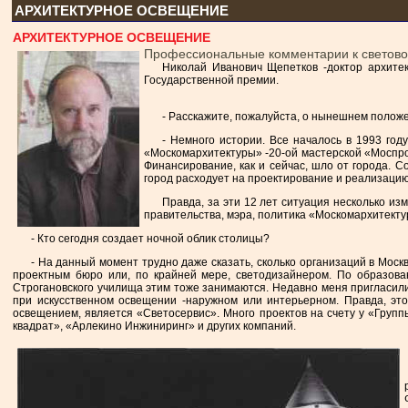
АРХИТЕКТУРНОЕ ОСВЕЩЕНИЕ
АРХИТЕКТУРНОЕ ОСВЕЩЕНИЕ
Профессиональные комментарии к светов
Николай Иванович Щепетков -доктор архите
Государственной премии.
- Расскажите, пожалуйста, о нынешнем полож
- Немного истории. Все началось в 1993 го
«Москомархитектуры» -20-ой мастерской «Моспрое
Финансирование, как и сейчас, шло от города. 
город расходует на проектирование и реализаци
Правда, за эти 12 лет ситуация несколько и
правительства, мэра, политика «Москомархитекту
- Кто сегодня создает ночной облик столицы?
- На данный момент трудно даже сказать, сколько организаций в Мос
проектным бюро или, по крайней мере, светодизайнером. По образован
Строгановского училища этим тоже занимаются. Недавно меня пригласили
при искусственном освещении -наружном или интерьерном. Правда, эт
освещением, является «Светосервис». Много проектов на счету у «Груп
квадрат», «Арлекино Инжиниринг» и других компаний.