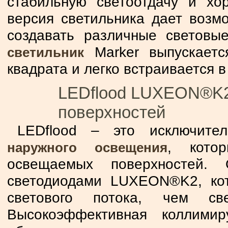
стабильную светоотдачу и хо
версия светильника дает возм
создавать различные светов
Marker выпускаетс
светильник
квадрата и легко встраивается в
LEDflood LUXEON®K2 
поверхностей
LEDflood – это исключите
, кото
наружного освещения
освещаемых поверхностей.
светодиодами LUXEON®K2, ко
светового потока, чем све
Высокоэффективная коллими