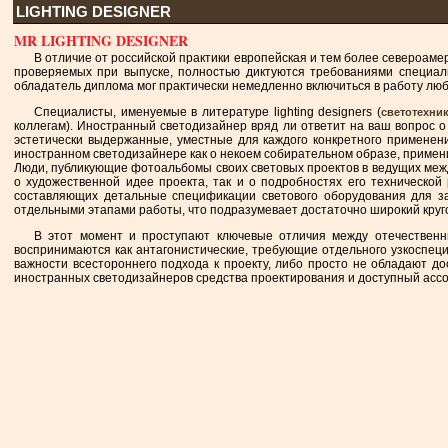
LIGHTING DESIGNER
MR LIGHTING DESIGNER
В отличие от российской практики европейская и тем более североаме
проверяемых при выпуске, полностью диктуются требованиями специаль
обладатель диплома мог практически немедленно включиться в работу люб
Специалисты, именуемые в литературе lighting designers (
светотехни
коллегам). Иностранный светодизайнер вряд ли ответит на ваш вопрос о
эстетически выдержанные, уместные для каждого конкретного применен
иностранном светодизайнере как о некоем собирательном образе, примен
Люди, публикующие фотоальбомы своих световых проектов в ведущих между
о художественной идее проекта, так и о подробностях его технической
составляющих детальные спецификации светового оборудования для за
отдельными этапами работы, что подразумевает достаточно широкий кругоз
В этот момент и проступают ключевые отличия между отечественн
воспринимаются как антагонистические, требующие отдельного узкоспец
важности всестороннего подхода к проекту, либо просто не обладают д
иностранных светодизайнеров средства проектирования и доступный ассо