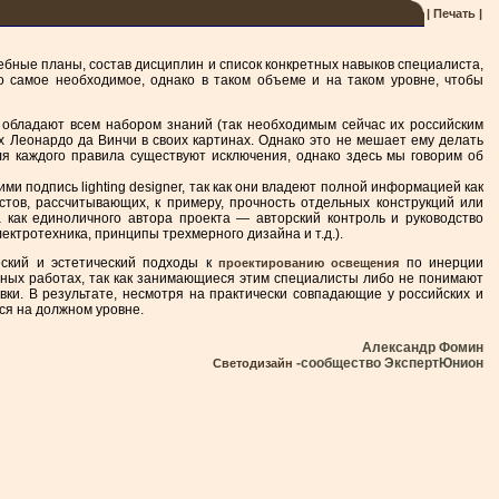
| Печать |
ебные планы, состав дисциплин и список конкретных навыков специалиста,
о самое необходимое, однако в таком объеме и на таком уровне, чтобы
ы обладают всем набором знаний (так необходимым сейчас их российским
х Леонардо да Винчи в своих картинах. Однако это не мешает ему делать
для каждого правила существуют исключения, однако здесь мы говорим об
 подпись lighting designer, так как они владеют полной информацией как
стов, рассчитывающих, к примеру, прочность отдельных конструкций или
как единоличного автора проекта — авторский контроль и руководство
ктротехника, принципы трехмерного дизайна и т.д.).
ский и эстетический подходы к
по инерции
проектированию освещения
ьных работах, так как занимающиеся этим специалисты либо не понимают
ки. В результате, несмотря на практически совпадающие у российских и
ся на должном уровне.
Александр Фомин
-сообщество ЭкспертЮнион
Светодизайн