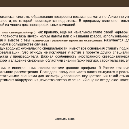
риканская системы образования построены весьма прагматично. А именно уч
ности, по которой производится подготовка. В программу включено тольк
ой из многих десятков профильных компаний.
), как правило, еще на начальном этапе своей карьер
к или светодизайнер
 плотности газа внутри колбы лампы или о названии красок, использованны
ия и вместе с тем
. Разумеется, 
технически грамотные проекты освещения
имом в большинстве случаев.
народных журналах по специальности, имеют все основания ставить под ними
 реализации. Это отнюдь не исключает участия в проекте других специали
каза у производителя. Важная особенность иностранного светодизайнера 
ор и владение смежными областями знаний (архитектура, строительство, эле
ыми и иностранными специалистами данного профиля. В России техниче
иального рассмотрения. Благодаря этому они часто плохо стыкуются в реал
остаточными знаниями для квалифицированного осуществления такой стыков
ртимент оборудования, качество световых решений еще не всегда оказывает
Закрыть окно