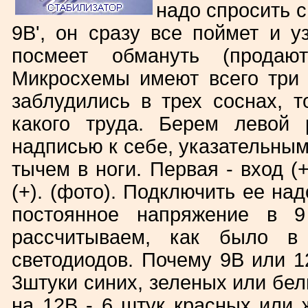
надо спросить с
9В', он сразу все поймет и у
посмеет обмануть (продают
Микросхемы имеют всего три 
заблудились в трех соснах, т
какого труда. Берем левой 
надписью к себе, указательным
тычем в ноги. Первая - вход (+
(+). (фото). Подключить ее на
постоянное напряжение в 9
рассчитываем, как было в 
светодиодов. Почему 9В или 
3штуки синих, зеленых или белы
на 12В - 6 штук красных или ж