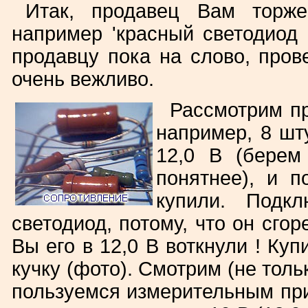
Итак, продавец Вам торже
например 'красный светодиод н
продавцу пока на слово, пров
очень вежливо.
Рассмотрим пр
например, 8 шту
12,0 В (берем
понятнее), и п
купили. Подк
светодиод, потому, что он сгор
Вы его в 12,0 В воткнули ! Ку
кучку (фото). Смотрим (не толь
пользуемся измерительным приб