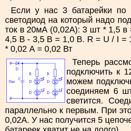
Если у нас 3 батарейки по 
светодиод на который надо под
ток в 20мА (0,02А): 3 шт * 1,5 
4,5 В - 3,5 В = 1,0 В. R = U / I =
* 0,02 А = 0,02 Вт
Теперь рассм
подключить к 1
можем подключи
соединяем 6 шт
светится. Сое
параллельно к первым. При это
0,02А. У нас получится 5 цепоч
батареек хватит не на долго).