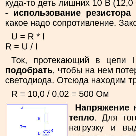
куда-то деть лишних 10 В (12,0 -
- использование резистора
(
какое надо сопротивление. Зак
U = R * I
R = U / I
Ток, протекающий в цепи 
подобрать
, чтобы на нем поте
светодиода. Отсюда находим т
R = 10,0 / 0,02 = 500 Ом
Напряжение 
тепло
. Для то
нагрузку и вы