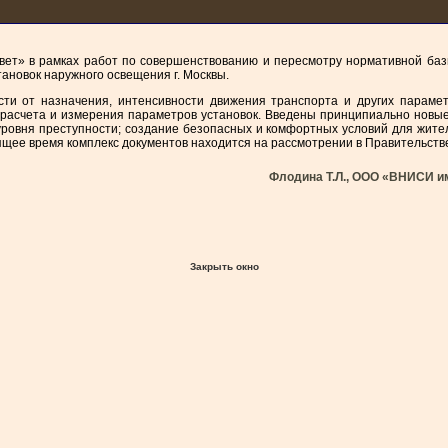
вет» в рамках работ по совершенствованию и пересмотру нормативной баз
ановок наружного освещения г. Москвы.
сти от назначения, интенсивности движения транспорта и других парам
расчета и измерения параметров установок. Введены принципиально новы
ровня преступности; создание безопасных и комфортных условий для жител
щее время комплекс документов находится на рассмотрении в Правительств
Флодина Т.Л., ООО «ВНИСИ им.
Закрыть окно