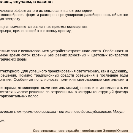
лась, случаем, в казино:
условии эффективного использования электроэнергии.
о многообразия форм и размеров, сретушировав разобщенность объектов
ую пестроту.
цепции применяются различные
приемы освещения
:
рьера, прилегающей к световому проему;
тных зон с использованием устройств отраженного света. Особенностью
мное время суток картины без резких яркостных и цветовых контрастов
трических форм.
ектурного. Для успешного проектирования светотехнику, как и художнику,
е решения. Помимо традиционных средств освещения в последние годы
 оптики. Особенную популярность получили светодиодные светильники и
кторами, люминесцентными светильниками), позволили использовать их
ветотехническое решение со встроенными в контуры конструкций фасада
горизонтальных полос.
ичного спектрального состава - от желтого до голубоватого. Могут
ия
.
Светотехника - светодизайн - сообщкство ЭкспертЮнион