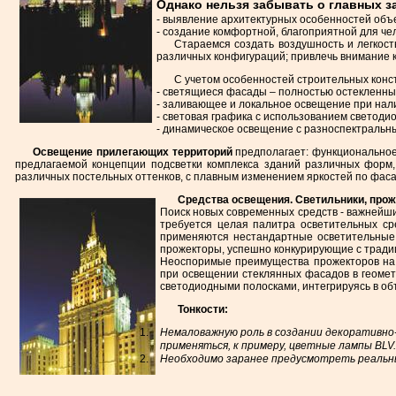
Однако нельзя забывать
о главных за
- выявление архитектурных особенностей объе
- создание комфортной, благоприятной для ч
Стараемся создать воздушность и легкос
различных конфигураций; привлечь внимание 
С учетом особенностей строительных конс
- светящиеся фасады – полностью остекленны
- заливающее и локальное освещение при нал
- световая графика с использованием светодио
- динамическое освещение с разноспектральн
Освещение прилегающих территорий
предполагает: функциональное
предлагаемой концепции подсветки комплекса зданий различных форм, 
различных постельных оттенков, с плавным изменением яркостей по фас
Средства освещения. Светильники, прож
Поиск новых современных средств - важнейший
требуется целая палитра осветительных ср
применяются нестандартные осветительные у
прожекторы, успешно конкурирующие с тради
Неоспоримые преимущества прожекторов на 
при освещении стеклянных фасадов в геомет
светодиодными полосками, интегрируясь в об
Тонкости:
Немаловажную роль в создании декоративно
применяться, к примеру, цветные лампы
BLV.
Необходимо заранее предусмотреть реальны