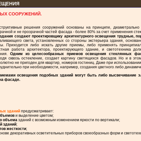
ВЕЩЕНИЯ
ЫХ СООРУЖЕНИЙ.
структивные решения сооружений основаны на принципе, диаметрально 
рачной и не прозрачной частей фасада - более 80% за счет применения ст
е здания создают проектировщику архитектурного освещения трудные, п
аливающего света, установленных со стороны экстерьера здания, основано
ы. Приходится либо искать другие приемы, либо применять принципиал
стная работа архитектора, проектирующего здание, и светотехника до
ания.
Одним из целесообразных приемов освещения стеклянных фас
ходя сквозь остекление, создает картину светящихся фасадов. Но и в это
лютно не пригоден для квартир, номеров гостиниц. Даже при использовани
руднительно при необходимости, например, создания цветного либо динамич
иемами освещения подобных зданий могут быть либо высвечивание эл
на фасаде.
ных зданий
предусматривает:
объемов
и выделение цветом;
го объема
зданий с возможным изменением яркости по вертикали;
й зданий
;
тов жесткости
;
снове декоративных осветительных приборов своеобразных форм и светотех