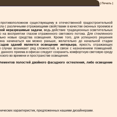
| Печать |
противоположном существующему в отечественной градостроительной
екла с различными отражающими свойствами в качестве оконных проемов и
орой неразрешимые задачи
, ведь действие традиционных осветительных
 на восприятии глазом отраженного светового потока. Для стеклянного
ьно новые средства освещения. Кроме того, для успешного решения
лжна начинаться как можно раньше, желательно до начальной стадии
адов зданий является освещение интерьера
, яркость отражающих
м случае возникает ряд сложностей, в связи с назначением помещений.
и данного приема в офисах следует сохранить комфортную световую среду
еского во времени и пространстве освещения.
ементов полостей двойного фасадного остекления, либо освещение
нических характеристик, предложенных нашими дизайнерами.