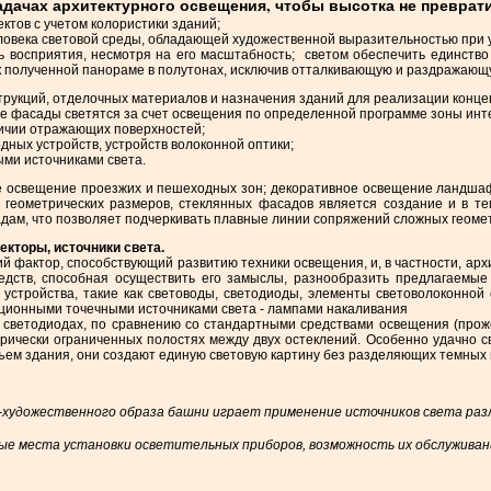
дачах архитектурного освещения, чтобы высотка не преврати
ктов с учетом колористики зданий;
еловека световой среды, обладающей художественной выразительностью при 
ть восприятия, несмотря на его масштабность; светом обеспечить единств
к полученной панораме в полутонах, исключив отталкивающую и раздражающ
трукций, отделочных материалов и назначения зданий для реализации кон
е фасады светятся за счет освещения по определенной программе зоны инте
ичии отражающих поверхностей;
дных устройств, устройств волоконной оптики;
ыми источниками света.
 освещение проезжих и пешеходных зон; декоративное освещение ландшаф
геометрических размеров, стеклянных фасадов является создание и в те
адам, что позволяет подчеркивать плавные линии сопряжений сложных геоме
екторы, источники света.
 фактор, способствующий развитию техники освещения, и, в частности, архит
едств, способная осуществить его замыслы, разнообразить предлагаемы
стройства, такие как световоды, светодиоды, элементы световолоконной
ционными точечными источниками света - лампами накаливания
светодиодах, по сравнению со стандартными средствами освещения (проже
рически ограниченных полостях между двух остеклений. Особенно удачно с
ъем здания, они создают единую световую картину без разделяющих темных 
-художественного образа башни играет применение источников света разл
е места установки осветительных приборов, возможность их обслуживан