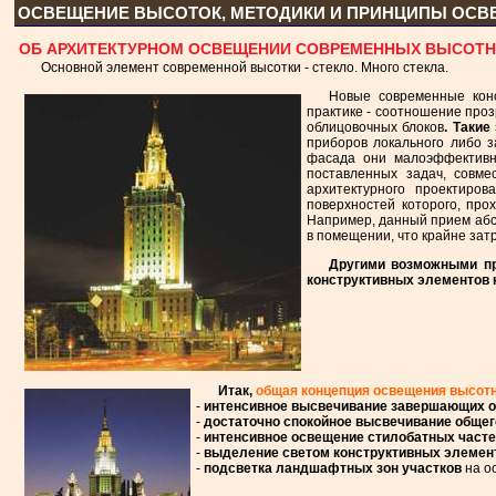
ОСВЕЩЕНИЕ ВЫСОТОК, МЕТОДИКИ И ПРИНЦИПЫ ОС
ОБ АРХИТЕКТУРНОМ ОСВЕЩЕНИИ СОВРЕМЕННЫХ ВЫСОТН
Основной элемент современной высотки - стекло. Много стекла.
Новые современные кон
практике - соотношение проз
облицовочных блоков
. Таки
приборов локального либо з
фасада они малоэффективн
поставленных задач, совме
архитектурного проектиров
поверхностей которого, про
Например, данный прием абсо
в помещении, что крайне зат
Другими возможными пр
конструктивных элементов 
Итак,
общая концепция освещения высот
-
интенсивное высвечивание завершающих 
-
достаточно спокойное высвечивание обще
-
интенсивное освещение стилобатных часте
-
выделение светом конструктивных элемен
-
подсветка ландшафтных зон участков
на о