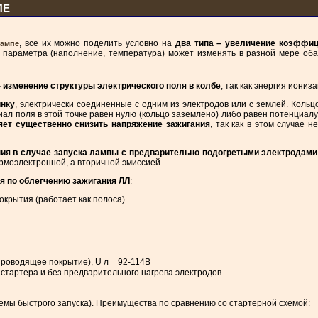
ПЕ
, все их можно поделить условно на
два типа – увеличение коэффиц
ампе
 параметра (наполнение, температура) может изменять в разной мере оба 
–
изменение структуры электрического поля в колбе
, так как энергия иони
инку
, электрически соединенные с одним из электродов или с землей. Кольцо
циал поля в этой точке равен нулю (кольцо заземлено) либо равен потенциал
ет существенно снизить напряжение зажигания
, так как в этом случае 
ния в случае запуска лампы с предварительно подогретыми электродами
ермоэлектронной, а вторичной эмиссией.
я по облегчению зажигания ЛЛ
:
крытия (работает как полоса)
проводящее покрытие), U л = 92-114В
з стартера и без предварительного нагрева электродов.
мы быстрого запуска). Преимущества по сравнению со стартерной схемой: