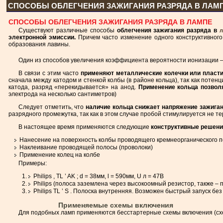
СПОСОБЫ ОБЛЕГЧЕНИЯ ЗАЖИГАНИЯ РАЗРЯДА В ЛАМ
СПОСОБЫ ОБЛЕГЧЕНИЯ ЗАЖИГАНИЯ РАЗРЯДА В ЛАМПЕ
Существуют различные способы
облегчения зажигания разряда в
л
электронной эмиссии.
Причем часто изменение одного конструктивного
образования лавины.
Один из способов увеличения коэффициента вероятности ионизации 
В связи с этим часто
применяют металлические колечки или пласт
сначала между катодом и стенкой колбы (в районе кольца), так как потен
катода, разряд «перекидывается» на анод.
Применение кольца позволя
электрода на несколько сантиметров)
Следует отметить, что
наличие кольца снижает напряжение зажига
разрядного промежутка, так как в этом случае пробой стимулируется не т
В настоящее время применяются следующие
конструктивные решени
Нанесение на поверхность колбы проводящего кремнеорганического по
Наклеивание проводящей полосы (проволоки)
Применение колец на колбе
Примеры:
Philips , TL ’ AK ; d = 38мм, l = 590мм, U л = 47В
Philips (полоса заземлена через высокоомный резистор, также – 
Philips TL ’ S . Полоска внутренняя. Возможен быстрый запуск бе
Применяемые схемы включения
Для подобных ламп применяются бесстартерные схемы включения (схе