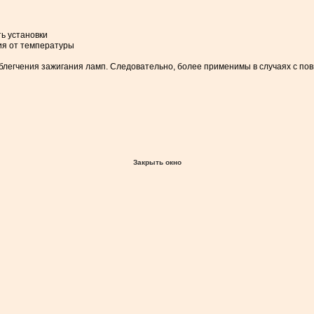
ь установки
ния от температуры
легчения зажигания ламп. Следовательно, более применимы в случаях с по
Закрыть окно