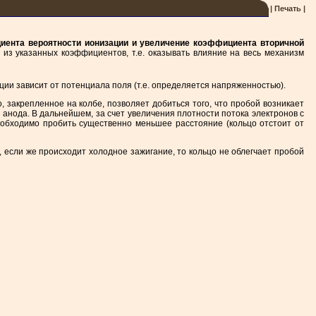
| Печать |
иента вероятности ионизации и увеличение коэффициента вторичной
из указанных коэффициентов, т.е. оказывать влияние на весь механизм
зации зависит от потенциала поля (т.е. определяется напряженностью).
, закрепленное на колбе, позволяет добиться того, что пробой возникает
у анода. В дальнейшем, за счет увеличения плотности потока электронов с
необходимо пробить существенно меньшее расстояние (кольцо отстоит от
, если же происходит холодное зажигание, то кольцо не облегчает пробой