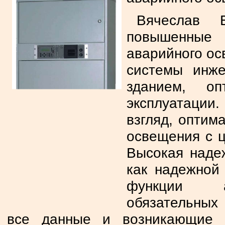
Вячеслав Е
повышенные 
аварийного ос
системы инже
зданием, о
эксплуатации
взгляд, оптим
освещения с ц
Высокая наде
как надежной
функции ав
обязательных
все данные и возникающие 