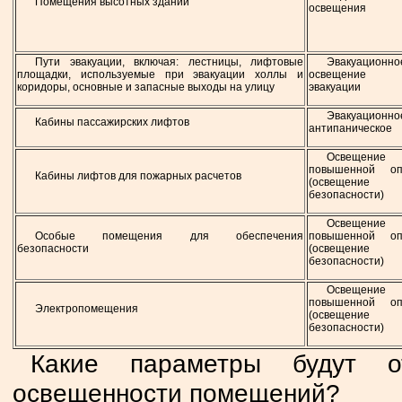
Помещения высотных зданий
освещения
Пути эвакуации, включая: лестницы, лифтовые
Эвакуационно
площадки, используемые при эвакуации холлы и
освещение 
коридоры, основные и запасные выходы на улицу
эвакуации
Эвакуационно
Кабины пассажирских лифтов
антипаническое
Освещени
повышенной оп
Кабины лифтов для пожарных расчетов
(освещение
безопасности)
Освещени
Особые помещения для обеспечения
повышенной оп
безопасности
(освещение
безопасности)
Освещени
повышенной оп
Электропомещения
(освещение
безопасности)
Какие параметры будут 
освещенности помещений?