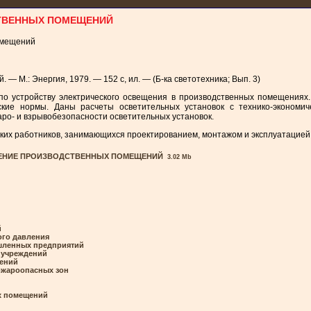
СТВЕННЫХ ПОМЕЩЕНИЙ
омещений
 М.: Энергия, 1979. — 152 с, ил. — (Б-ка светотехника; Вып. 3)
о устройству электрического освещения в производственных помещениях.
ские нормы. Даны расчеты осветительных установок с технико-экономи
ро- и взрывобезопасности осветительных установок.
ких работников, занимающихся проектированием, монтажом и эксплуатацией 
ЕЩЕНИЕ ПРОИЗВОДСТВЕННЫХ ПОМЕЩЕНИЙ
3.02 Mb
й
ого давления
шленных предприятий
 учреждений
щений
ожароопасных зон
х помещений