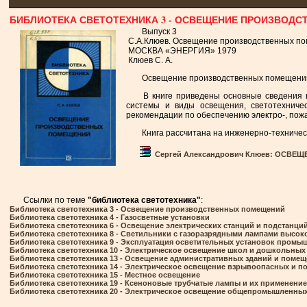
БИБЛИОТЕКА СВЕТОТЕХНИКА 3 - ОСВЕЩЕНИЕ ПРОИЗВОД
Выпуск 3
С.А.Клюев. Освещение производственных п
МОСКВА «ЭНЕРГИЯ» 1979
Клюев С. А.
Освещение производственных помещений. —
В книге приведены основные сведения п
системы и виды освещения, светотехниче
рекомендации по обеспечению электро-, пожа
Книга рассчитана на инженерно-техничес
Сергей Александрович Клюев: ОСВ
Ссылки по теме
"библиотека светотехника"
:
Библиотека светотехника 3 -
Освещение производственных помещений
Библиотека светотехника 4 -
Газосветные установки
Библиотека светотехника 6 -
Освещение электрических станций и подстанци
Библиотека светотехника 8 -
Светильники с газоразрядными лампами высок
Библиотека светотехника 9 -
Эксплуатация осветительных установок промы
Библиотека светотехника 10 -
Электрическое освещение школ и дошкольных
Библиотека светотехника 13 -
Освещение административных зданий и поме
Библиотека светотехника 14 -
Электрическое освещение взрывоопасных и п
Библиотека светотехника 15 -
Местное освещение
Библиотека светотехника 19 -
Ксеноновые трубчатые лампы и их применение
Библиотека светотехника 20 -
Электрическое освещение общепромышленны