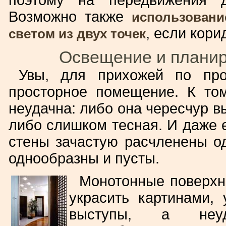
поэтому на передвижения д
Возможно также
использовани
, если кор
светом из двух точек
Освещение и планир
Увы, для прихожей по про
просторное помещение. К то
неудачна: либо она чересчур в
либо слишком тесная. И даже е
стены зачастую расчленены 
однообразны и пусты.
Монотонные поверхн
украсить картинами,
выступы, а неуд