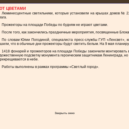
ЮТ ЦВЕТАМИ
Люминесцентные светильники, которые установили на крышах домов № 224
ага.
Прожекторы на площади Победы по будням не играют цветами.
После того, как закончились праздничные мероприятия, посвященные Блок
По словам Юлии Погодиной, специалиста пресс-службы ГУП «Ленсвет», ко
шили, что в обычные дни прожекторы будут светить белым. На 9 мая планир
1418 фонарей и прожекторов на площади Победы закончили монтировать в к
дожественную подсветку монумента героическим защитникам Ленинграда, но и
рекрещиваются в небе.
Работы выполнены в рамках программы «Светлый город».
Закрыть окно