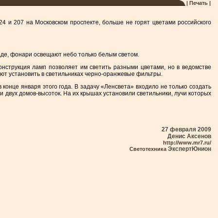
| Печать |
 и 207 на Московском проспекте, больше не горят цветами российского
аде, фонари освещают небо только белым светом.
нструкция ламп позволяет им светить разными цветами, но в ведомстве
уют установить в светильниках черно-оранжевые фильтры.
онце января этого года. В задачу «Ленсвета» входило не только создать
 двух домов-высоток. На их крышах установили светильники, лучи которых
27 февраля 2009
Денис Аксенов
http://www.mr7.ru/
ЭкспертЮнион
Светотехника