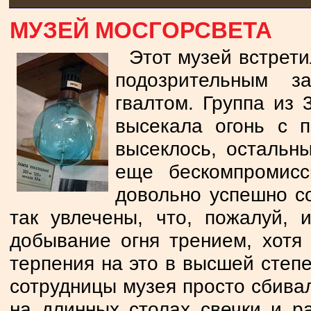
МУЗЕЙ МОСГОРСВЕТА
Этот музей встрет
подозрительным з
гвалтом. Группа из
высекала огонь с 
высеклось, остальн
еще бескомпромис
довольно успешно с
так увлечены, что, пожалуй,
добывание огня трением, хотя 
терпения на это в высшей степе
сотрудницы музея просто сбивал
на длинных столах свечки и ра