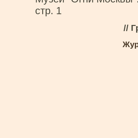
стр. 1
// 
Жур