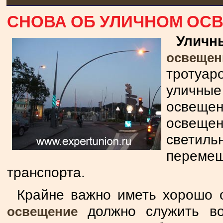
СНОВА ОБ УЛИЧНОМ ОС
Уличн
освеще
тротуа
уличны
освещен
освеще
светиль
перемещ
транспорта.
Крайне важно иметь хорошо 
должно служить воп
освещение