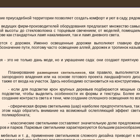
е приусадебной территории позволяет создать комфорт и уют в саду, рядом 
 ведущих фирм-производителей оборудования предлагают множество самых
й высоты до стекловолокна с торцевым свечением; от моделей, помещаем
ве как стандартных ламп накаливания, так и ламп дневного света.
ется с дорожек. Именно освещенные дорожки выполняют главную ф
обозначение пути, поэтому часто освещение аллей, дорожек и тропинок на
 - это не только дань моде, но и украшение сада: они создают приятную
Планирование
, как правило, выполняетс
размещения светильников
загородного владения или на основе готового проекта ландшафтного диз
также от входа на участок. Здесь необходимо остановиться на конструктив
- если для подсветки крон крупных деревьев подбираются мощные с
подсветки, чтобы выделить особенности их формы и текстуры. Более и
создание контраста света и тени, чем создание сплошного освещения по все
- сферическая форма светильника (шар) наиболее предпочтительна, так к
этом надо обратить внимание на возможный ослепляющий эффект свети
поликарбоната;
- классические светильники составляют значительную долю предложени
еров и парков. Парковые светильники характеризуются большим разнообразие
 мебелью и т. д., применение светильников сложного дизайна приводит к п