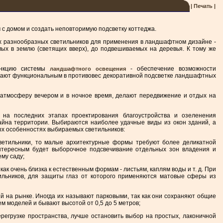
| Печать |
с домом и создать неповторимую подсветку коттеджа.
 разнообразных светильников для применения в ландшафтном дизайне -
ых в землю (светящих вверх), до подвешиваемых на деревья. К тому же
ункцию системы
- обеспечение возможности
ландшафтного освещения
зывают функциональным в противовес декоративной подсветке ландшафтных
 атмосферу вечером и в ночное время, делают передвижение и отдых на
я на последних этапах проектирования благоустройства и озеленения
айна территории. Выбираются наиболее удачные виды из окон зданий, а
ных особенностях выбираемых светильников:
ветильники, то малые архитектурные формы требуют более деликатной
нтересным будет выборочное подсвечивание отдельных зон владения и
му саду;
ак очень близка к естественным формам - листьям, каплям воды и т. д. При
льников, для защиты глаз от которого применяются матовые сферы из
й на рынке. Иногда их называют парковыми, так как они сохраняют общие
м моделей и бывают высотой от 0,5 до 5 метров;
ерегрузке пространства, лучше остановить выбор на простых, лаконичной