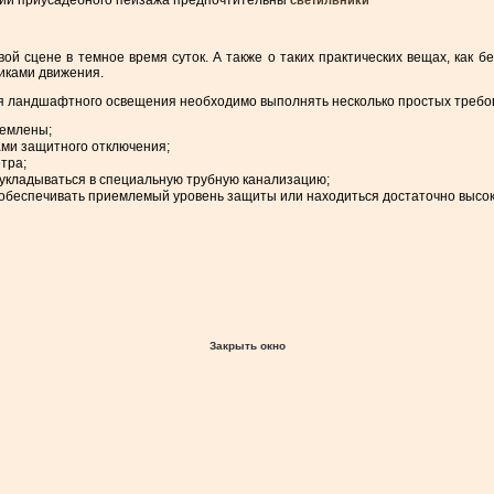
азии приусадебного пейзажа предпочтительны
светильники
вой сцене в темное время суток. А также о таких практических вещах, как
чиками движения.
ия ландшафтного освещения необходимо выполнять несколько простых требо
землены;
ами защитного отключения;
тра;
 укладываться в специальную трубную канализацию;
обеспечивать приемлемый уровень защиты или находиться достаточно высок
Закрыть окно