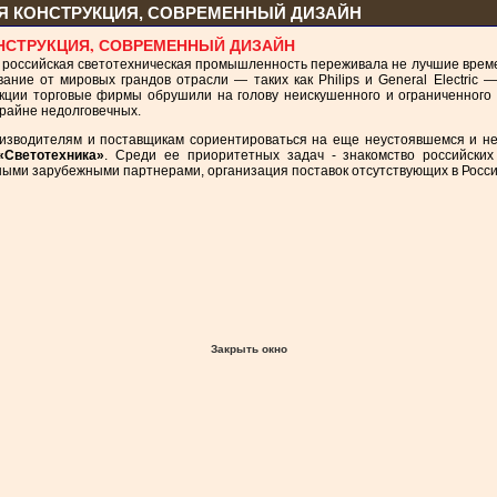
Я КОНСТРУКЦИЯ, СОВРЕМЕННЫЙ ДИЗАЙН
НСТРУКЦИЯ, СОВРЕМЕННЫЙ ДИЗАЙН
 российская светотехническая промышленность переживала не лучшие време
ание от мировых грандов отрасли — таких как Philips и General Electric
ции торговые фирмы обрушили на голову неискушенного и ограниченного в
крайне недолговечных.
оизводителям и поставщикам сориентироваться на еще неустоявшемся и не
«Светотехника»
. Среди ее приоритетных задач - знакомство российских
ными зарубежными партнерами, организация поставок отсутствующих в Росс
Закрыть окно